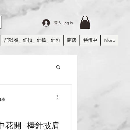
登入 Log In
記號圈、鈕扣、針擋、針包
商店
特價中
More
紗
帽子
分鐘
子
故事花呢作品
花開- 棒針披肩