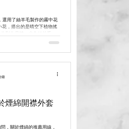
NUBE
ITO-GIMA
iW，選用了絲羊毛製作的霧中花
在收到作品時，也為絲羊毛輕
分鐘
於煙綿開襟外套
詢問，關於煙綿的推薦用線，