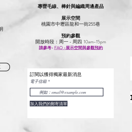
為看到除了排花外，設計幾
專營毛線、棒針與編織周邊產品
漸層色的想法。要這樣做，
有顏色，然後先算出毛衣大
展示空間
​桃園市中壢區龍和一街255巷
化。 關於用線 這件我們總共
明
羊毛- 苔蘚、森林；牧場-森
預約參觀
一的配線(蠶絲馬海- 橄欖、
開放時段：周一 - 周四 10am-15pm
色系，另外有製作排色表格
請參考-
FAQ -展示空間與參觀預約
有預先製作織片試色，但放
的細節，也會相對放大（例
單
還有需要考慮換色的位置，
藏，因此安排換色位置，也
訂閱以獲得獨家最新消息
電子信箱
加入我們的郵寄清單