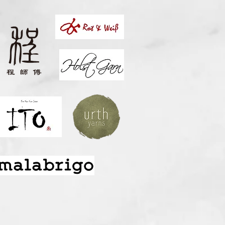
乎是全下針，因此萌生了嘗試
需要從一小塊織片去決定好所
約的總行數，再去排列顏色變
使用了4色由淺到深的主線(絲
林；英國花呢-曠野)，與深淺各
森林)，去混搭搭出8種不同的綠
，安排好顏色才開始織。雖然
大執行，有一些小樣本看不到
如漸層換色變得比較明顯）。
因為這樣搭線會有不少線頭要
是