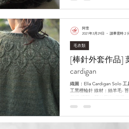
之一，非常有趣！ 草綠色跟
的，冒出些許芽點的胡蘿蔔 -
果、森林，拉雙股用3mm，
https://www.ravelry.com/patte
阿雪
2021年3月29日
讀畢需時 2 
毛衣類
[棒針外套作品] 葉子外套 Ella
cardigan
織圖：Ella Cardigan Solo
工黑檀輪針 線材：絲羊毛- 
花呢-曠野；蠶絲馬海- 橄欖
股，合股織 Ella外套是除
下針，是簡單、快速又實穿
等扣子放置的三天，只花了
超過40小時...一天編織約3