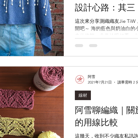
設計心路：其三
高原
牧場
malabrigo SOCK
ARROYO
這次來分享測織織友Jie T
開吧～ 海的藍色與奶油白的小花，搭出的是晴空下植物搖
AI蠶絲馬海
ITO-SHIO
曳的姿態，非常搶眼好看。
巧的質地，感到非常驚艷。
阿雪
2021年7月21日
讀畢需時 2 
線材
阿雪聊編織｜關
的用線比較
這幾天，收到不少織友私訊