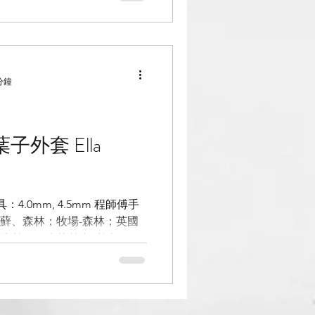
亮橘色，想到前陣子剛採買
 用線是絲羊毛- 柑桔、開心
形成厚實的質地 織圖：
rns/library/hilja-3
分鐘
 工具：4.0mm, 4.5mm 程師傅手
苔蘚、森林；牧場-森林；英國
、森林，一次拉其中2款各一
了肩部的葉子花樣外，剩下幾乎是
的作品。從開工到結束，扣掉
一週的時間。實際時數大概不
小時，但沒有認真計算時間。 因