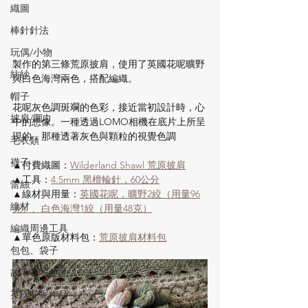
織圖
棒針針法
玩偶/小物
製作的第三條荒原披肩，使用了英國花呢曠野
紡紗
與白色海灣兩色，搭配編織。
帽子
花呢灰色調斑斕的色彩，接近當初設計時，心
披肩/圍巾
中的想像。一種透過LOMO相機在底片上所呈
現的，那種透著灰色與顆粒的視覺色調
毛衣類
襪子
▲付費織圖：
Wilderland Shawl 荒原披肩
▲工具：
4.5mm 黑檀輪針，60公分
蕾絲
▲線材與用量：
英國花呢，曠野2絞（用量96
線材
克）、白色海灣1絞（用量48克）
編織周邊工具
▲單色原版材料包：
荒原披肩材料包
包包、袋子
故事花呢作品
英國花呢作品