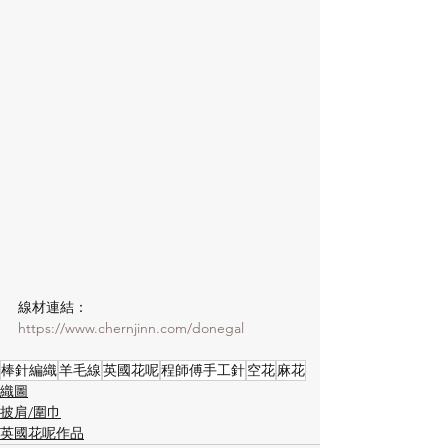
線材連結：
https://www.chernjinn.com/donegal
棒針編織
羊毛線
英國花呢
程師傅手工針
空花
麻花
織圖
披肩/圍巾
英國花呢作品