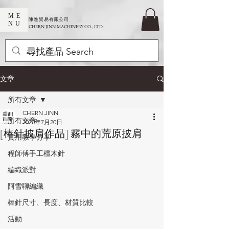
ME
​陳進貿易有限公司
NU
CHERN JINN MACHINERY CO., LTD.
文章
所有文章
CHERN JINN
所有文章
2020年7月20日
[棒針披肩作品] 霧中的荒原披肩
實用教學分享
程師傅手工檀木針
編織派對
阿雪聊編織
棒針尺寸、長度、材質比較
活動