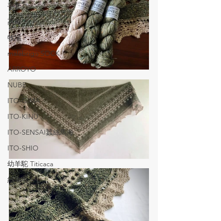
手套
高原
牧場
malabrigo SOCK
ARROYO
NUBE
ITO-GIMA
ITO-KINU
ITO-SENSAI蠶絲馬海
ITO-SHIO
幼羊駝 Titicaca
絲羊毛