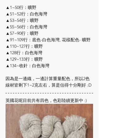
▲1~50行：曠野
▲51~52行：白色海灣
▲53~54行：曠野
▲55~56行：白色海灣
▲57~90行：曠野
▲91~109行：底色-白色海灣, 花樣配色- 曠野
▲110~127行：曠野
▲128行：白色海灣
▲129~133行：曠野
▲134~收針：白色海灣
因為是一邊織，一邊計算重量配色，所以2色
線材皆剩下1~2克左右，算是估得十分剛好 :D
英國花呢目前共有四色，色彩陸續更新中 :)