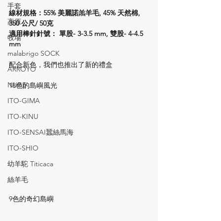
手套
線材規格：55% 美麗諾羔羊毛, 45% 天然棉, 
高原
350 公尺/ 50克
適用棒針針號： 單股- 3-3.5 mm, 雙股- 4-4.5 
牧場
mm
malabrigo SOCK
配合新色，我們也推出了新的禮盒
ARROYO
NUBE
18色的島嶼風光
ITO-GIMA
ITO-KINU
ITO-SENSAI蠶絲馬海
ITO-SHIO
幼羊駝 Titicaca
絲羊毛
9色的奇幻島嶼