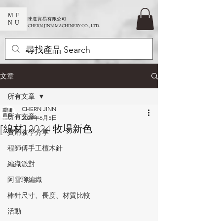
ME
​陳進貿易有限公司
NU
CHERN JINN MACHINERY CO., LTD.
文章
所有文章
CHERN JINN
所有文章
2024年6月5日
[線材] 2024 牧場新色
實用教學分享
程師傅手工檀木針
編織派對
阿雪聊編織
棒針尺寸、長度、材質比較
活動