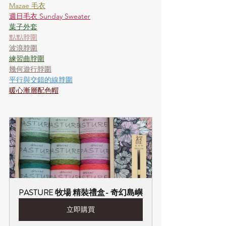
Mazae 毛衣
週日毛衣 Sunday Sweater
​葉子外套
點點脖圍
波浪脖圍
練習曲脖圍
幾何遊行脖圍
平行與交錯的線脖圍
​暖心漸層配色帽
PASTURE 牧場 精裝禮盒- 奇幻島嶼
立即購買