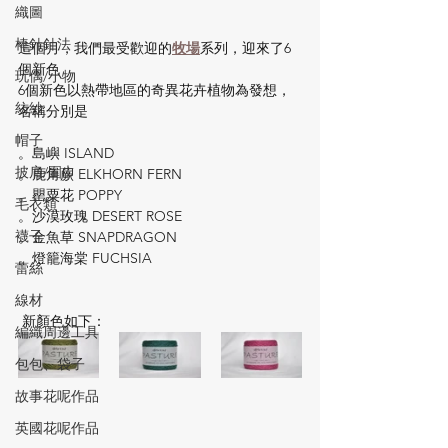
織圖
棒針針法
這個月，我們最受歡迎的
牧場
系列，迎來了6
個新色
玩偶/小物
6個新色以熱帶地區的奇異花卉植物為發想，
紡紗
名稱分別是
帽子
。島嶼 ISLAND
披肩/圍巾
。鹿角蕨 ELKHORN FERN
。罌粟花 POPPY
毛衣類
。沙漠玫瑰 DESERT ROSE
襪子
。金魚草 SNAPDRAGON
。燈籠海棠 FUCHSIA
蕾絲
線材
 新顏色如下：
編織周邊工具
包包、袋子
故事花呢作品
英國花呢作品