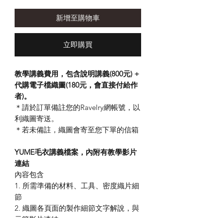
格
新增至購物車
立即購買
教學講義費用，包含說明講義(800元) +
代購電子檔織圖(180元，會直接付給作
者)。
＊請於訂單備註您的Ravelry網帳號，以
利織圖寄送。
＊若未備註，織圖會寄至您下單的信箱
YUME毛衣講義檔案​，內附有教學影片
連結
內容包含
1. 所需準備的材料、工具、密度織片細
節
2. 織圖各頁面的製作細節文字解說，與