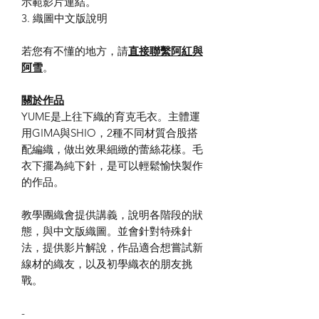
示範影片連結。
3. 織圖中文版說明
若您有不懂的地方，請
直接聯繫阿紅與
阿雪
。
​關於作品
YUME是上往下織的育克毛衣。主體運
用GIMA與SHIO，2種不同材質合股搭
配編織，做出效果細緻的蕾絲花樣。毛
衣下擺為純下針，是可以輕鬆愉快製作
的作品。
教學團織會提供講義，說明各階段的狀
態，與中文版織圖。並會針對特殊針
法，提供影片解說，作品適合想嘗試新
線材的織友，以及初學織衣的朋友挑
戰。
-