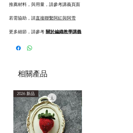
推薦材料，與用量，請參考講義頁面
若需協助，請
直接聯繫阿紅與阿雪
更多細節，請參考
關於編織教學講義
相關產品
2026 新品
2026 新品