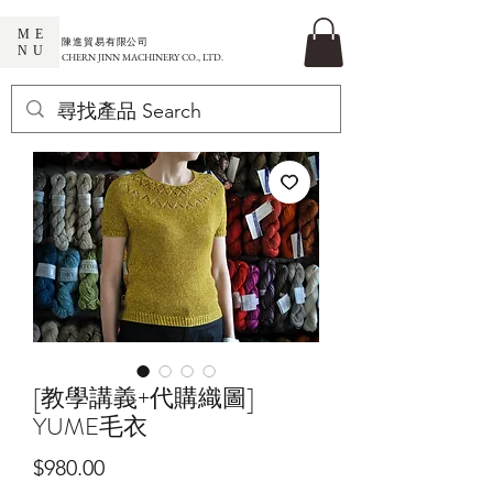
ME
​陳進貿易有限公司
NU
CHERN JINN MACHINERY CO., LTD.
[教學講義+代購織圖]
YUME毛衣
價
$980.00