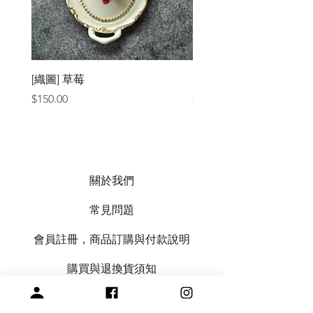
[織圖] 草莓
［材料包］草莓
價格
價格
$150.00
$1,050.00
關於我們
常見問題
會員註冊，商品訂購與付款說明
購買與退換貨須知
絞紗代繞線服務