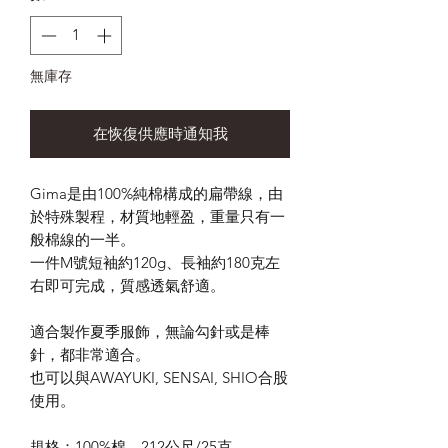
無庫存
在恢復供應時通知我
Gima
是由
100%
純棉構成的扁帶線，由
於特殊製程，材質地輕盈，重量只有一
般棉線的一半。
一件M號短袖約120g、長袖約180克左
右即可完成，質感透氣舒適。
適合製作夏季服飾，無論勾針或是棒
針，都非常適合。
也可以與
AWAYUKI, SENSAI, SHIO
合股
使用。
規格：
100%
棉，
212
公尺
/25
克