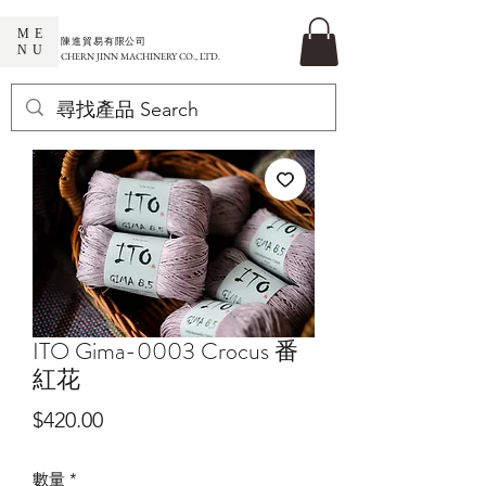
ME
​陳進貿易有限公司
NU
CHERN JINN MACHINERY CO., LTD.
ITO Gima-0003 Crocus 番
紅花
價
$420.00
格
數量
*