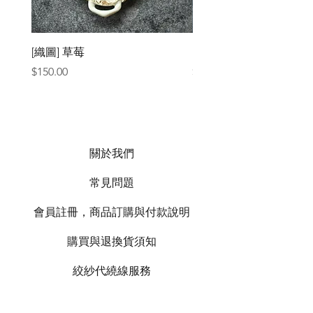
[織圖] 草莓
［材料包］草莓
價格
價格
$150.00
$1,050.00
關於我們
常見問題
會員註冊，商品訂購與付款說明
購買與退換貨須知
絞紗代繞線服務