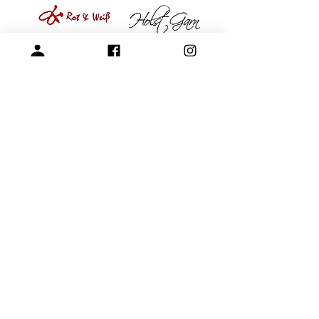
專營毛線、棒針與編織周邊產品
展示空間
​桃園市中壢區龍和一街255巷
預約參觀
開放時段：周一 - 周四 10am-15pm
請參考-
FAQ -展示空間與參觀預約
+886-3-4573992
chernjinn@yahoo.com.tw