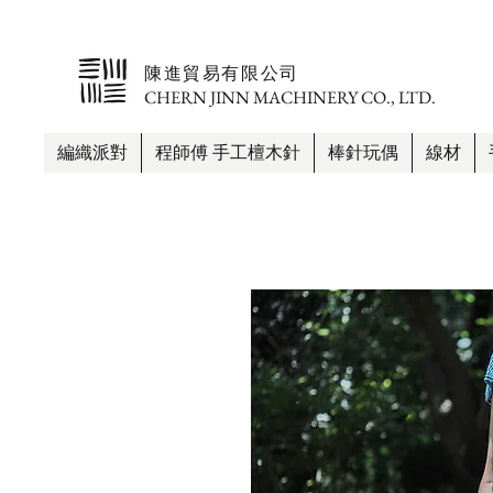
​陳進貿易有限公司
CHERN JINN MACHINERY CO., LTD.
編織派對
程師傅 手工檀木針
棒針玩偶
線材