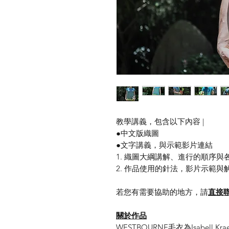
教學講義，包含以下內容 |
●中文版織圖
●文字講義，與示範影片連結
1. 織圖大綱講解、進行的順序與
2. 作品使用的針法，影片示範與
若您有需要協助的地方，請
直接
​關於作品
WESTBOURNE毛衣為Isabel