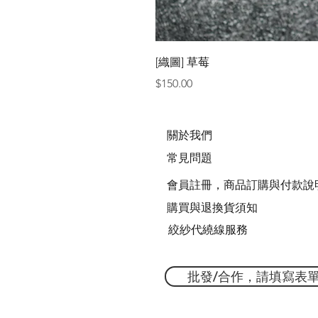
[織圖] 草莓
價格
$150.00
關於我們
常見問題
會員註冊，商品訂購與付款說
購買與退換貨須知
絞紗代繞線服務
批發/合作，請填寫表