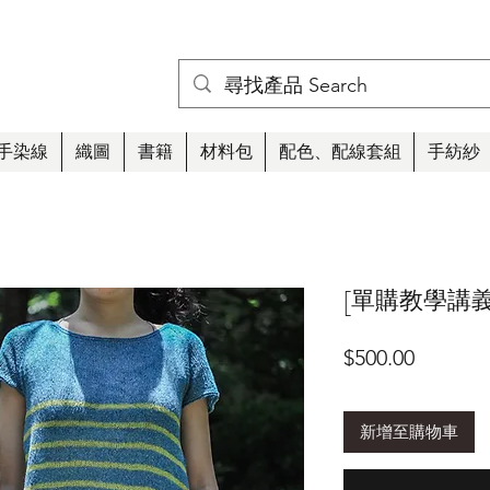
手染線
織圖
書籍
材料包
配色、配線套組
手紡紗
[單購教學講義] 
價
$500.00
格
新增至購物車