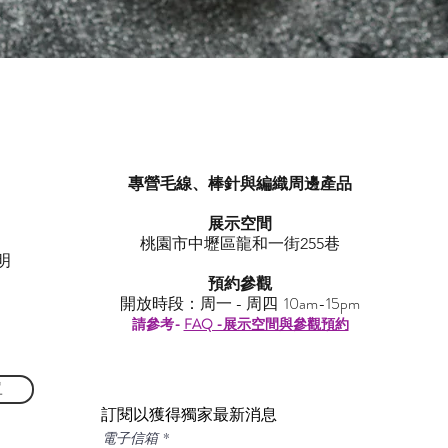
快速瀏覽
專營毛線、棒針與編織周邊產品
展示空間
​桃園市中壢區龍和一街255巷
明
預約參觀
開放時段：周一 - 周四 10am-15pm
請參考-
FAQ -展示空間與參觀預約
單
訂閱以獲得獨家最新消息
電子信箱