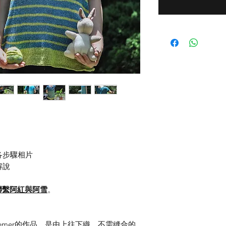
各步驟相片
解說
聯繫阿紅與阿雪
。
l Kraemer的作品，是由上往下織，不需縫合的