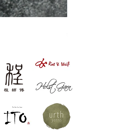
［材料包］草莓
價格
$1,050.00