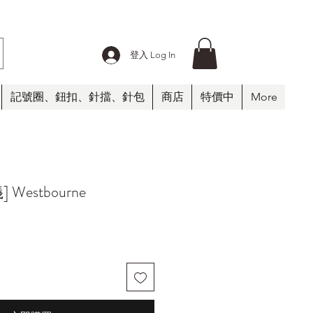
登入 Log In
記號圈、鈕扣、針擋、針包
商店
特價中
More
Westbourne