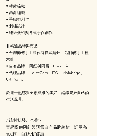
• 棒針編織
• 鉤針編織
• 手織布創作
• 刺繡設計
• 纖維藝術與各式手作創作
▍精選品牌與商品
• 台灣師傅手工製作替換式輪針 ─ 程師傅手工檀
木針
• 自有品牌 ─ 阿紅與阿雪、Chern Jinn
• 代理品牌 ─ Holst Garn、ITO、Malabrigo、
Urth Yarns
歡迎一起感受天然纖維的美好，編織屬於自己的
生活風景。
/ 線材批發、合作 /
官網提供阿紅與阿雪自有品牌線材，訂單滿
100顆，自動9折優惠