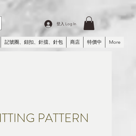
登入 Log In
記號圈、鈕扣、針擋、針包
商店
特價中
More
ITTING PATTERN