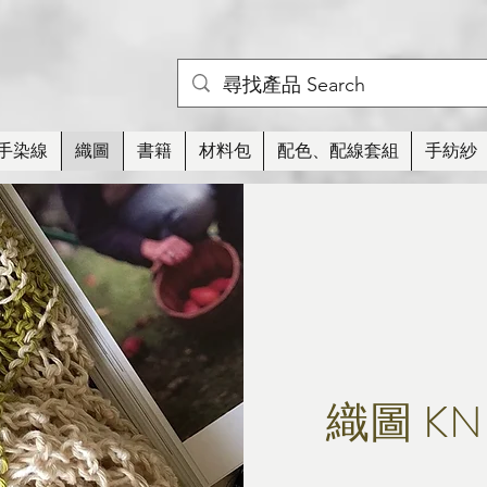
手染線
織圖
書籍
材料包
配色、配線套組
手紡紗
​織圖 KN