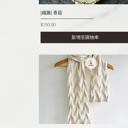
快速瀏覽
[織圖] 香菇
價格
$150.00
新增至購物車