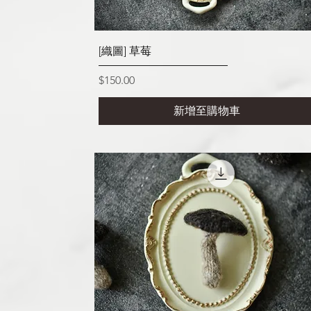
快速瀏覽
[織圖] 草莓
價格
$150.00
新增至購物車