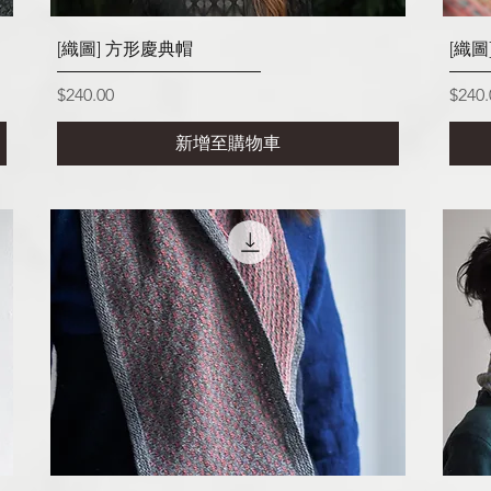
快速瀏覽
[織圖] 方形慶典帽
[織圖
價格
價格
$240.00
$240.
新增至購物車