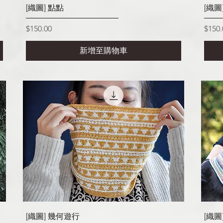
快速瀏覽
[織圖] 點點
[織圖
價格
價格
$150.00
$150.
新增至購物車
快速瀏覽
[織圖] 幾何遊行
[織