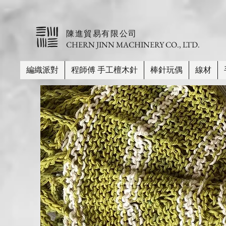
​陳進貿易有限公司
CHERN JINN MACHINERY CO., LTD.
編織派對
程師傅 手工檀木針
棒針玩偶
線材