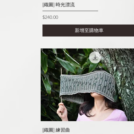
快速瀏覽
[織圖] 時光漂流
價格
$240.00
新增至購物車
快速瀏覽
[織圖] 練習曲