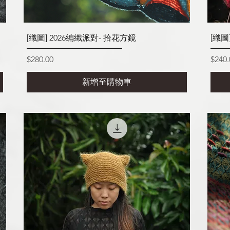
快速瀏覽
[織圖] 2026編織派對- 拾花方鏡
[織
價格
價格
$280.00
$240.
新增至購物車