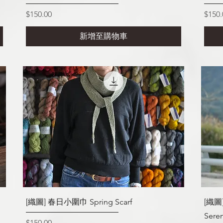
價格
價格
$150.00
$150.
新增至購物車
快速瀏覽
[織圖] 春日小圍巾 Spring Scarf
[織圖
Seren
價格
$150.00