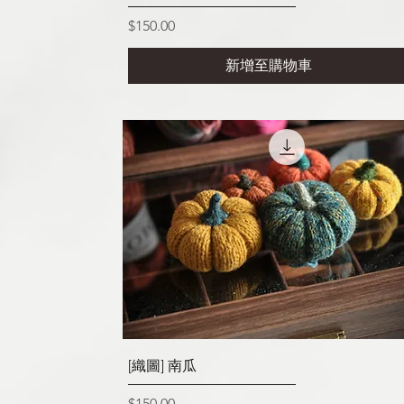
價格
$150.00
新增至購物車
快速瀏覽
[織圖] 南瓜
價格
$150.00