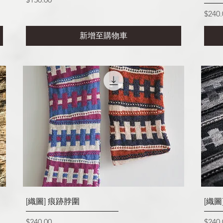
價格
$240.
新增至購物車
快速瀏覽
[織圖] 痕跡脖圍
[織圖
價格
價格
$240.00
$240.