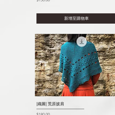
新增至購物車
快速瀏覽
[織圖] 荒原披肩
價格
$180.00