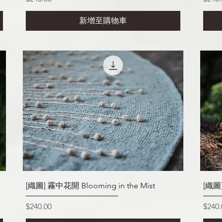
新增至購物車
快速瀏覽
[織圖] 霧中花開 Blooming in the Mist
[織圖
價格
價格
$240.00
$240.