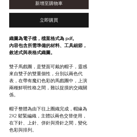
新增至購物車
立即購買
織圖為電子檔，檔案格式為 pdf。
內容包含所需準備的材料、工具細節，
敘述式與表格式織圖。
雙子馬戲團，是雙面可戴的帽子，靈感
來自雙子的雙重個性，分別以兩色代
表，在帶有魔幻色彩的馬戲團中，上演
兩種鮮明性格之間，難以捉摸的交織關
係。
帽子整體為由下往上圈織完成，帽緣為
2X2 鬆緊編織，主體以兩色交替使用，
在下針、上針、併針與滑針之間，變化
色彩與排列。