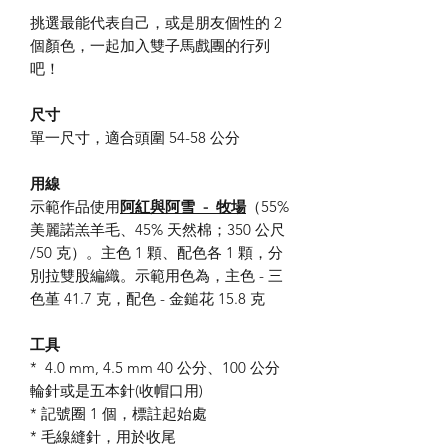
挑選最能代表自己，或是朋友個性的 2
個顏色，一起加入雙子馬戲團的行列
吧！
尺寸
單一尺寸，適合頭圍 54-58 公分
用線
示範作品使用
阿紅與阿雪 - 牧場
（55%
美麗諾羔羊毛、45% 天然棉；350 公尺
/50 克）。主色 1 顆、配色各 1 顆，分
別拉雙股編織。示範用色為，主色 - 三
色堇 41.7 克，配色 - 金鎚花 15.8 克
工具
* 4.0 mm, 4.5 mm 40 公分、100 公分
輪針或是五本針(收帽口用)
* 記號圈 1 個，標註起始處
* 毛線縫針，用於收尾