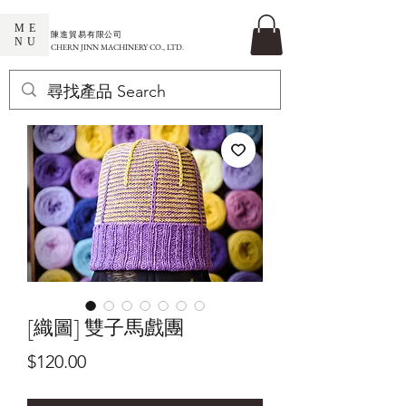
ME
​陳進貿易有限公司
NU
CHERN JINN MACHINERY CO., LTD.
[織圖] 雙子馬戲團
價
$120.00
格