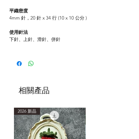
平織密度
4mm 針，20 針 x 34 行 (10 x 10 公分 )
使用針法
下針、上針、滑針、併針
相關產品
2026 新品
2026 新品