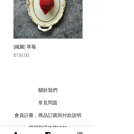
[織圖] 草莓
［材料包］草莓
價格
價格
$150.00
$1,050.00
關於我們
常見問題
會員註冊，商品訂購與付款說明
購買與退換貨須知