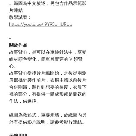
。織圖為中文敘述，另包含作品示範影
片連結
教學試看：
https://youtu.be/i9Y95dHURUo
-
關於作品
故事背心，是可以在單純針法中，享受
線材顏色變化，簡單且實穿的 V 領背
心。
故事背心從後片片織開始，之後從兩測
肩部挑針製作前片，衣服主體以前後片
合併圈織，製作到想要的長度，衣服下
襬的部分，有提供一體成形或是開衩的
作法，供選擇。
織圖為敘述式，重要步驟，於織圖內另
外有提供影片說明，請參考影片連結。
示範用線