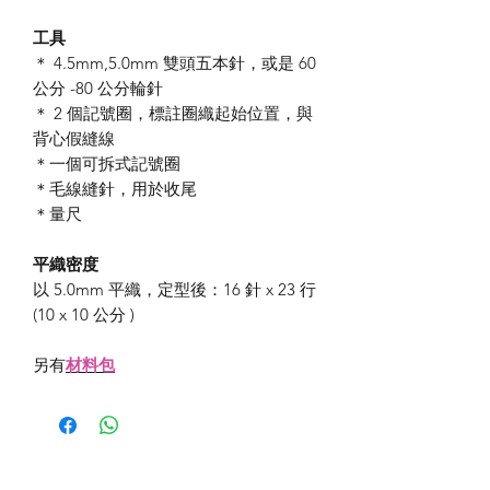
工具
＊ 4.5mm,5.0mm 雙頭五本針，或是 60
公分 -80 公分輪針
＊ 2 個記號圈，標註圈織起始位置，與
背心假縫線
＊一個可拆式記號圈
＊毛線縫針，用於收尾
＊量尺
平織密度
以 5.0mm 平織，定型後：16 針 x 23 行
(10 x 10 公分 )
另有
材料包