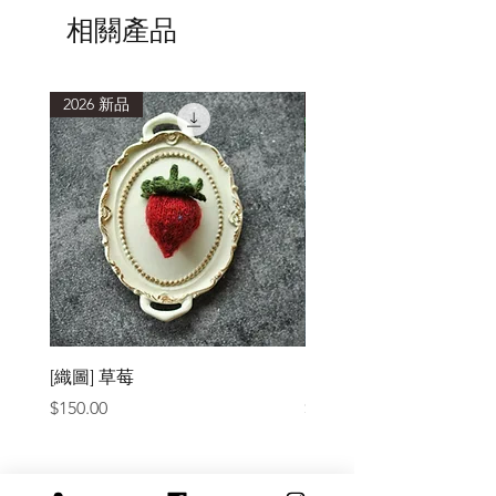
相關產品
2026 新品
2026 新品
[織圖] 草莓
［材料包］草莓
價格
價格
$150.00
$1,050.00