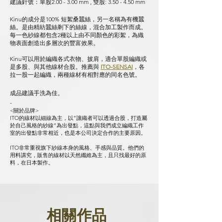
建議針號：單股2.00 - 3.00 mm , 雙股: 3.50 - 4.50 mm
Kinu的成分是100% 短絮桑蠶絲，另一名稱為有機蠶
絲。是由精紡蠶絲剩下的絲線，混合加工製作而成。
每一色紗線都包含2種以上由不同顏色的彩絮，為織
物表面創造出多層次的豐富效果。
Kinu可以用於編織各式衣物、披肩，適合單股編織或
是多股、與其他線材合股。推薦與
ITO-SENSAI
，各
拉一股一起編織，兩種線材有相對應的同名色號。
成品建議手洗為佳。
-
<關於品牌>
ITO的線材以細線為主，以”讓織者可以透過合股，打造屬
於自己風格的紗線”為出發點，這點與我們成立編織工作
室的出發點非常相近，也是本公司決定合作的主要原因。
ITO非常重視旗下紗線本身的風格、手感與品質。他們的
用料講究，販售的線材以天然纖維為主，且只找最好的原
料，在日本製作。
相關作品