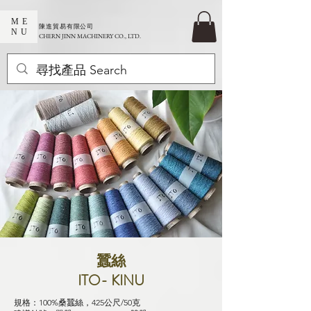
ME
​陳進貿易有限公司
NU
CHERN JINN MACHINERY CO., LTD.
蠶絲
ITO- KINU
規格：100%桑蠶絲，425公尺/50克