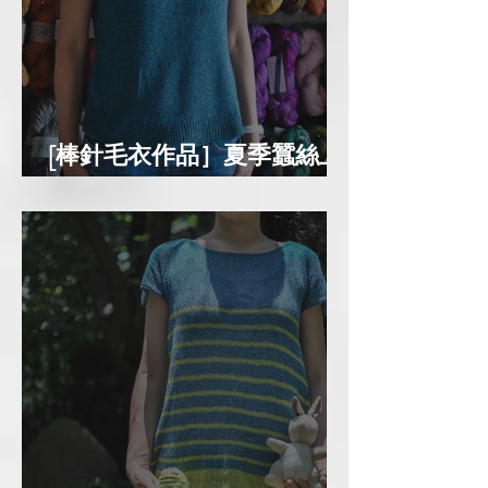
[棒針毛衣作品］夏季蠶絲上
衣-Sculpt