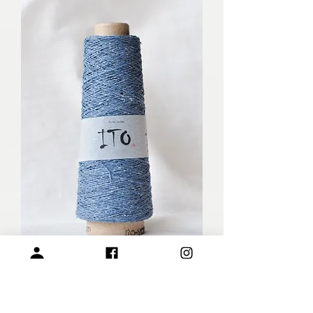
KINU- 380 Denim 丹寧