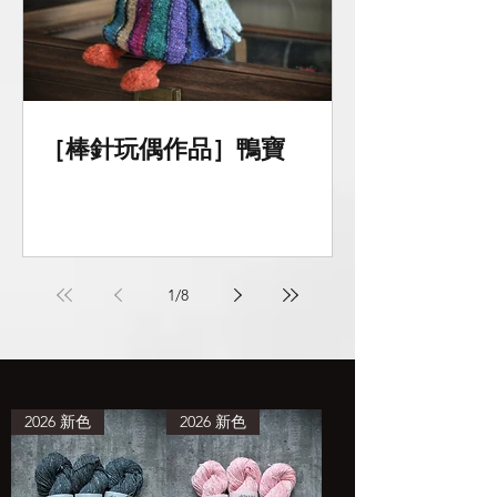
［棒針玩偶作品］鴨寶
1
/
8
2026 新色
2026 新色