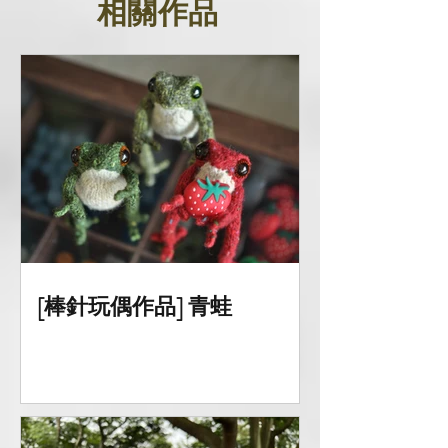
相關作品
[棒針玩偶作品] 青蛙