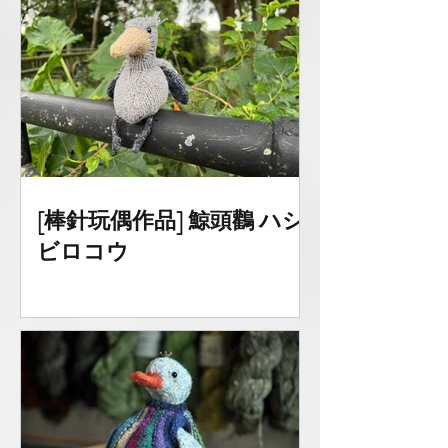
[棒針玩偶作品] 鯨頭鸛 ハシ
ビロコウ