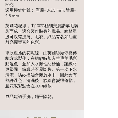
50克
適用棒針針號： 單股- 3-3.5 mm, 雙股-
4-5 mm
英國花呢線，由100%極細美麗諾羊毛紡
製而成，適合製作貼身的織品。線材單
股可以織披肩、毛衣。織品有著如油畫
般亮麗豐富的色彩。
單股粗捻的花呢線，由英國紗廠依循傳
統方式製作，在紡紗時加入羊毛羊毛彩
點混色，並加入水溶性紡紗油，讓線材
更堅固，編織時不易斷裂。第一次下水
清潔，紡紗機油會溶於水中，因此會有
些許浮色。清洗後，紗線會變得蓬鬆，
且花呢彩點會在水中綻放。
成品建議手洗，鋪平陰乾。