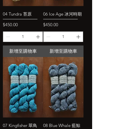
04 Tundra 苔原
06 Ice Age 冰河時期
價格
價格
$450.00
$450.00
新增至購物車
新增至購物車
07 Kingfisher 翠鳥
08 Blue Whale 藍鯨