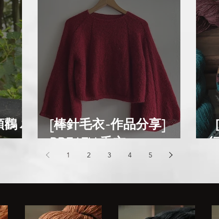
頭鸛 ハ
[棒針毛衣-作品分享]
BREATH 毛衣
1
2
3
4
5