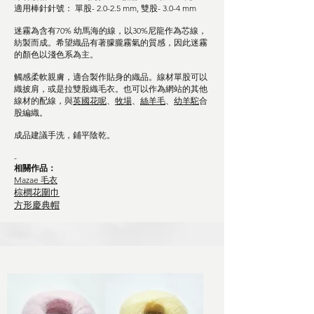
適用棒針針號： 單股- 2.0-2.5 mm, 雙股- 3.0-4 mm
迷霧為含有70% 幼馬海的線，以30%尼龍作為芯線，
紡製而成。希望織品有著朦朧霧氣的質感，因此迷霧
的顏色以淺色系為主。
觸感柔軟親膚，適合製作貼身的織品。線材單股可以
織披肩，或是拉雙股織毛衣。也可以作為網站的其他
線材的配線，與
英國花呢
、
牧場
、
絲羊毛
、
幼羊駝
合
股編織。
成品建議手洗，鋪平陰乾。
-
相關作品：
Mazae 毛衣
​棕櫚花圍巾
​​方形慶典帽