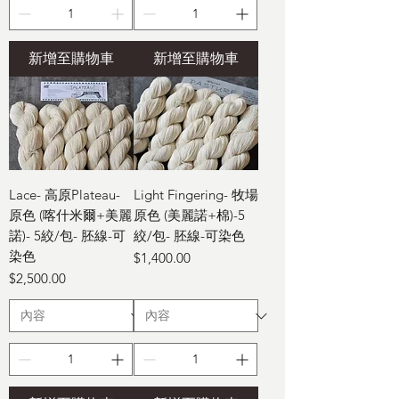
新增至購物車
新增至購物車
Lace- 高原Plateau-
Light Fingering- 牧場
原色 (喀什米爾+美麗
原色 (美麗諾+棉)-5
諾)- 5絞/包- 胚線-可
絞/包- 胚線-可染色
染色
價格
$1,400.00
價格
$2,500.00