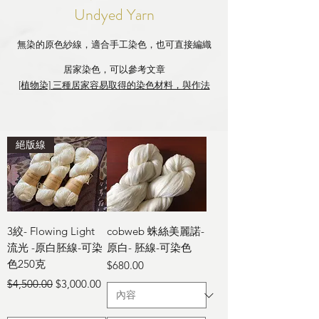
Undyed Yarn
無染的原色紗線，適合手工染色，也可直接編織
居家染色，可以參考文章
[植物染] 三種居家容易取得的染色材料，與作法
絕版線
3絞- Flowing Light
cobweb 蛛絲美麗諾-
流光 -原白胚線-可染
原白- 胚線-可染色
色250克
價格
$680.00
一般價格
促銷價格
$4,500.00
$3,000.00