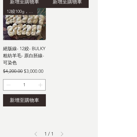
新增至購物車
新增至購物車
12絞100g，加贈3絞50g
絕版線- 12絞- BULKY
粗紡羊毛- 原白胚線-
可染色
一般價格
促銷價格
$4,200.00
$3,000.00
新增至購物車
1
/
1