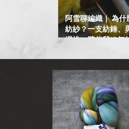
阿雪聊編織｜ 為什
紡紗？一支紡錘、
纖維，陪伴我10年