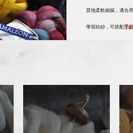
質地柔軟細膩，適合
學習紡紗，可搭配
手