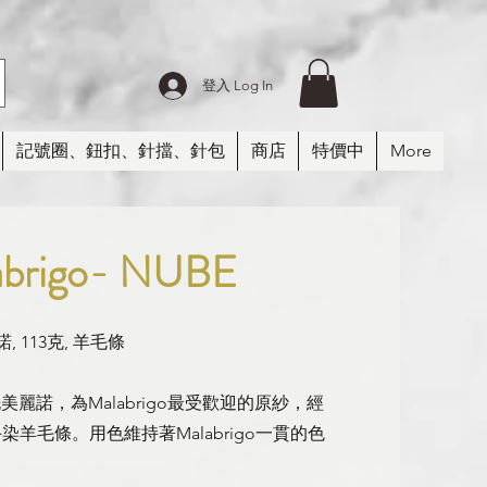
登入 Log In
記號圈、鈕扣、針擋、針包
商店
特價中
More
brigo-
NUBE
, 113克, 羊毛條
洗美麗諾，為Malabrigo最受歡迎的原紗，經
羊毛條。用色維持著Malabrigo一貫的色