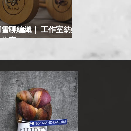
阿雪聊編織｜ 工作室紡錘
的故事