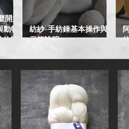
麼開始
與動物
紡紗-手紡錘基本操作與
的故事
示範說明