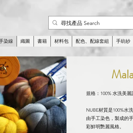
手染線
織圖
書籍
材料包
配色、配線套組
手紡紗
Mala
規格：100% 水洗美麗諾
NUBE材質是100%水
由手工染色，製成的手染
彩鮮明艷麗風格。