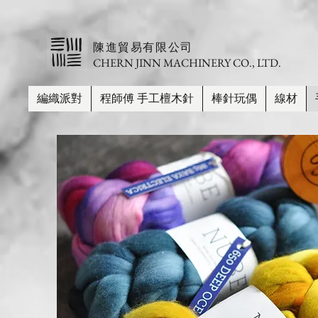
​陳進貿易有限公司
CHERN JINN MACHINERY CO., LTD.
編織派對
程師傅 手工檀木針
棒針玩偶
線材