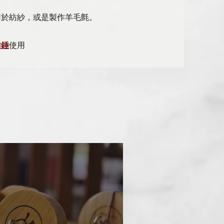
用於紡紗，或是製作羊毛氈。
紡錘
使用