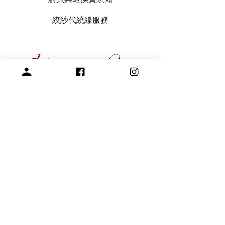
絞紗代繞線服務
專營毛線、棒針與編織周邊產品
展示空間
​桃園市中壢區龍和一街255巷
預約參觀
開放時段：周一 - 周四 10am-15pm
請參考-
FAQ -展示空間與參觀預約