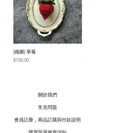
[織圖] 草莓
［材料包］草莓
價格
價格
$150.00
$1,050.00
關於我們
常見問題
會員註冊，商品訂購與付款說明
購買與退換貨須知