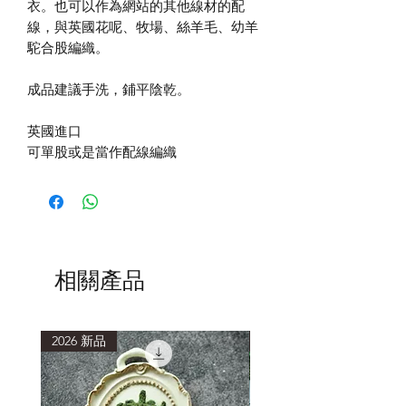
衣。也可以作為網站的其他線材的配
線，與英國花呢、牧場、絲羊毛、幼羊
駝合股編織。
成品建議手洗，鋪平陰乾。
英國進口
可單股或是當作配線編織
相關產品
2026 新品
2026 新品