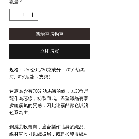
數量
*
新增至購物車
立即購買
規格：250公尺/20克成分：70% 幼馬
海, 30%尼龍（支架）
迷霧為含有70% 幼馬海的線，以30%尼
龍作為芯線，紡製而成。希望織品有著
朦朧霧氣的質感，因此迷霧的顏色以淺
色系為主。
觸感柔軟親膚，適合製作貼身的織品。
線材單股可以織披肩，或是拉雙股織毛