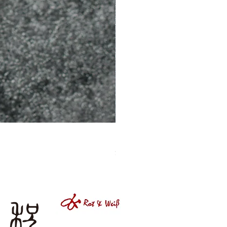
［材料包］草莓
價格
$1,050.00