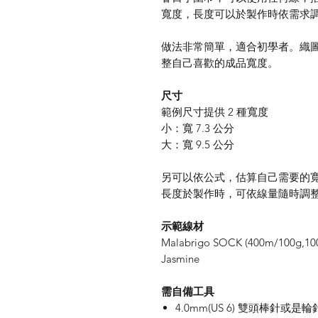
寬度，長度可以於製作時依需求
做法非常簡單，適合初學者。織圖
整自己喜歡的成品寬度。
尺寸
範例尺寸提供 2 種寬度
小：寬 7.3 公分
大：寬 9.5 公分
另可以依公式，估算自己需要的
長度於製作時，可依線量隨時調
示範線材
Malabrigo SOCK (400m/100g,10
Jasmine
需自備工具
4.0mm(US 6) 雙頭棒針或是輪