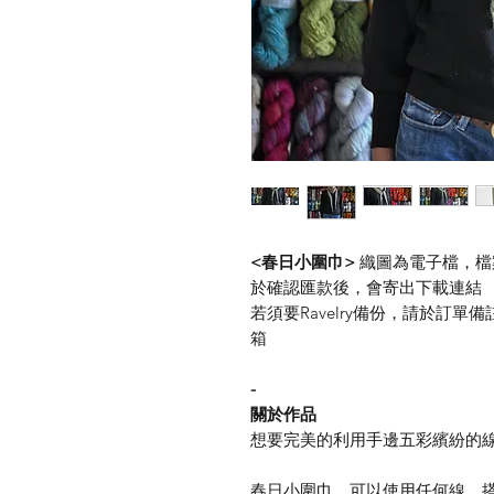
<春日小圍巾>
織圖為電子檔，檔案
於確認匯款後，會寄出下載連結
若須要Ravelry備份，請於訂單備
箱
-
關於作品
想要完美的利用手邊五彩繽紛的
春日小圍巾，可以使用任何線，