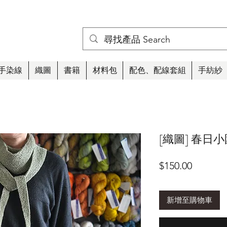
手染線
織圖
書籍
材料包
配色、配線套組
手紡紗
[織圖] 春日小圍巾
價
$150.00
格
新增至購物車