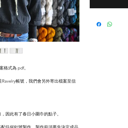
格式為 pdf。
註Ravelry帳號，我們會另外寄出檔案至信
線，因此有了春日小圍巾的點子。
搭配任何針號製作。製作前須要先決定成品