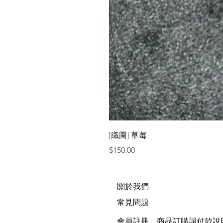
[織圖] 草莓
價格
$150.00
關於我們
常見問題
會員註冊，商品訂購與付款說