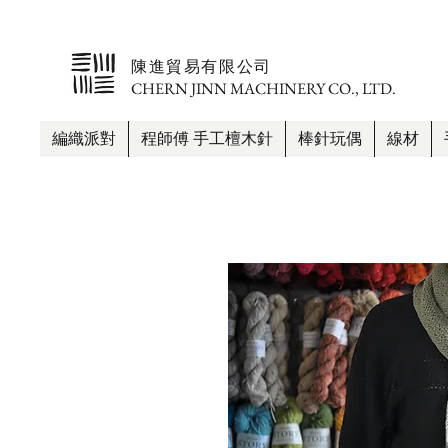
​陳進貿易有限公司
CHERN JINN MACHINERY CO., LTD.
編織派對
程師傅 手工檀木針
棒針玩偶
線材