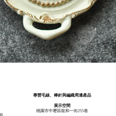
快速瀏覽
專營毛線、棒針與編織周邊產品
展示空間
​桃園市中壢區龍和一街255巷
明