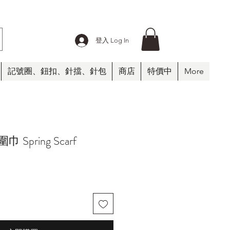
登入 Log In
記號圈、鈕扣、針擋、針包
商店
特價中
More
 Spring Scarf