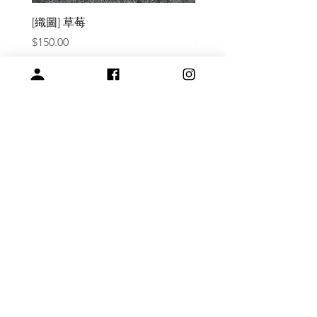
[織圖] 草莓
［材料包］草莓
價格
價格
$150.00
$1,050.00
關於我們
常見問題
會員註冊，商品訂購與付款說明
購買與退換貨須知
絞紗代繞線服務