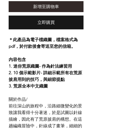
新增至購物車
立即購買
＊此產品為電子檔織圖，檔案格式為
pdf，於付款後會寄送至您的信箱。
內容包含
1. 迷你荒原織圖- 作為針法練習用
2. 10 個示範影片- 詳細示範所有在荒原
披肩用到的技巧，與細節提點
​3. 荒原全本中文織圖
關於作品/
前往深山的旅程中，沿路細微變化的景
致讓我看得十分著迷，於是試圖以針線
描繪，因此有了荒原披肩的構想。在這
趟編織冒險中，針線成了畫筆，細細的