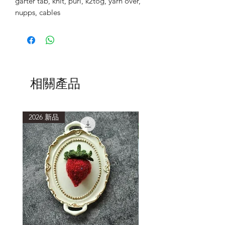
garter tab, knit, purl, k2tog, yarn over,
nupps, cables
相關產品
2026 新品
2026 新品