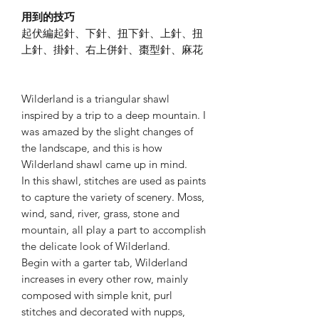
用到的技巧
起伏編起針、下針、扭下針、上針、扭
上針、掛針、右上併針、棗型針、麻花
Wilderland is a triangular shawl
inspired by a trip to a deep mountain. I
was amazed by the slight changes of
the landscape, and this is how
Wilderland shawl came up in mind.
In this shawl, stitches are used as paints
to capture the variety of scenery. Moss,
wind, sand, river, grass, stone and
mountain, all play a part to accomplish
the delicate look of Wilderland.
Begin with a garter tab, Wilderland
increases in every other row, mainly
composed with simple knit, purl
stitches and decorated with nupps,