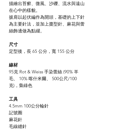
描繪出苔癬、微風、沙礫、流水與遠山
在心中的樣貌。
披肩以起伏編作為開頭，基礎的上下針
為主要針法，並加上棗型針、麻花與蕾
絲飾邊做為點綴。
尺寸
定型後，長 65 公分，寬 155 公分
線材
95克 Rot & Weiss 手染蕾絲 (90% 羊
毛、 10% 喀什米爾、 500公尺/100
克)，梟綠色
工具
4.5mm 100公分輪針
記號圈
麻花針
毛線縫針