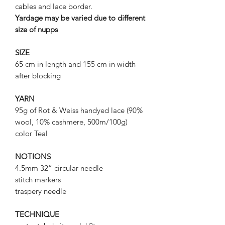
cables and lace border.
Yardage may be varied due to different
size of nupps
SIZE
65 cm in length and 155 cm in width
after blocking
YARN
95g of Rot & Weiss handyed lace (90%
wool, 10% cashmere, 500m/100g)
color Teal
NOTIONS
4.5mm 32” circular needle
stitch markers
traspery needle
TECHNIQUE