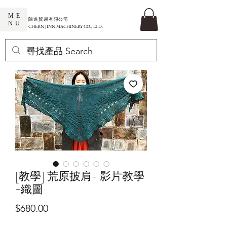
ME
​陳進貿易有限公司
NU
CHERN JINN MACHINERY CO., LTD.
[教學] 荒原披肩- 影片教學
+織圖
價
$680.00
格