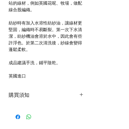
站的線材，例如英國花呢、牧場，做配
線合股編織。
紡紗時有加入水溶性紡紗油，讓線材更
堅固，編織時不易斷裂。第一次下水清
潔，紡紗機油會溶於水中，因此會有些
許浮色。於第二次清洗後，紗線會變得
蓬鬆柔軟。
成品建議手洗，鋪平陰乾。
英國進口
購買須知
第一次下水，建議加入少量洗滌劑，水
中會有浮色，為正常現象。清洗時使用
低於40度的水溫，浸泡15分鐘或以上再
輕柔擠壓洗滌。