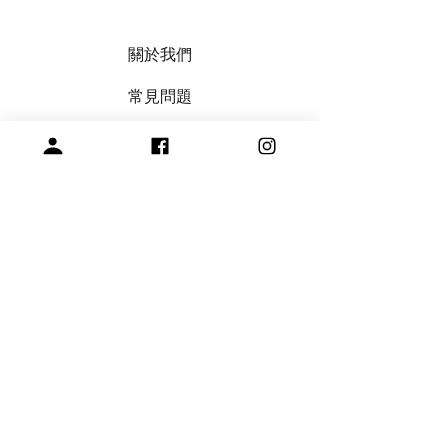
關於我們
常見問題
會員註冊，商品訂購與付款說明
購買與退換貨須知
絞紗代繞線服務