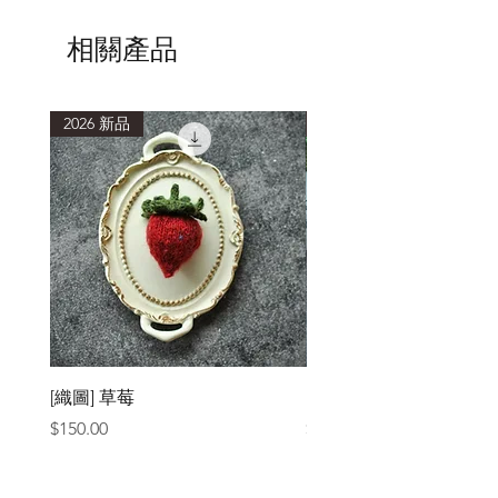
清洗後，以毛巾包覆，吸乾多餘水分，
避免重複搓揉擠壓，造成織品氈化縮
相關產品
小。
2026 新品
2026 新品
[織圖] 草莓
［材料包］草莓
價格
價格
$150.00
$1,050.00