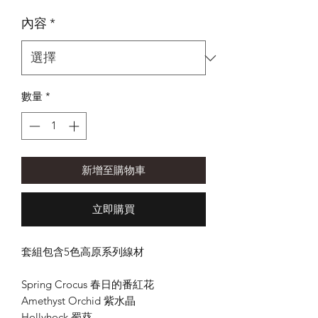
格
內容
*
數量
*
新增至購物車
立即購買
套組包含5色高原系列線材
Spring Crocus 春日的番紅花
Amethyst Orchid 紫水晶
Hollyhock 蜀葵