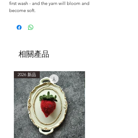
first wash - and the yarn will bloom and
become soft.
相關產品
2026 新品
2026 新品