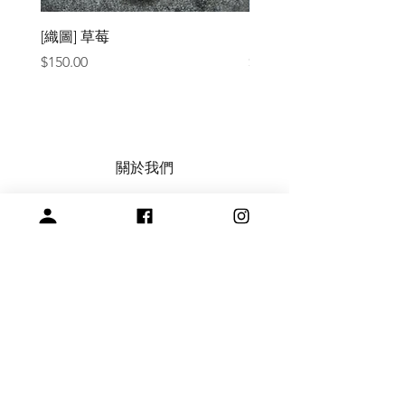
[織圖] 草莓
［材料包］草莓
價格
價格
$150.00
$1,050.00
關於我們
常見問題
會員註冊，商品訂購與付款說明
購買與退換貨須知
絞紗代繞線服務