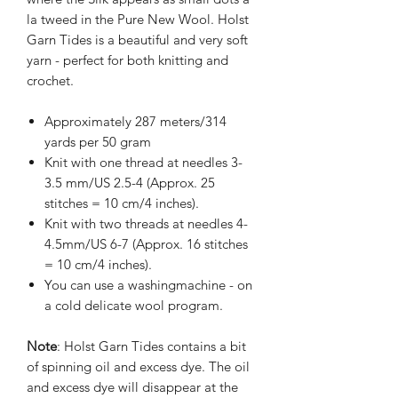
la tweed in the Pure New Wool. Holst
Garn Tides is a beautiful and very soft
yarn - perfect for both knitting and
crochet.
Approximately 287 meters/314
yards per 50 gram
Knit with one thread at needles 3-
3.5 mm/US 2.5-4 (Approx. 25
stitches = 10 cm/4 inches).
Knit with two threads at needles 4-
4.5mm/US 6-7 (Approx. 16 stitches
= 10 cm/4 inches).
You can use a washingmachine - on
a cold delicate wool program.
Note
: Holst Garn Tides contains a bit
of spinning oil and excess dye. The oil
and excess dye will disappear at the