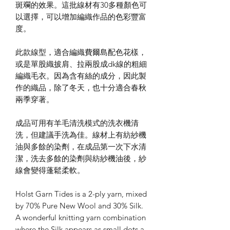
斑斕的效果。這批線材有30多種顏色可
以選擇，可以增加編織作品的色彩豐富
度。
此款線型，適合編織費爾島配色花樣，
或是單股織披肩、拉兩股成dk線的粗細
編織毛衣。因為含有絲的成分，因此製
作的織品，除了冬天，也十分適合春秋
兩季穿著。
成品可用有羊毛清洗模式的洗衣機清
洗，但建議手洗為佳。線材上有紡紗機
油與多餘的染劑，在成品第一次下水清
潔，洗去多餘的染劑與紡紗機油後，紗
線會變得蓬鬆柔軟。
Holst Garn Tides is a 2-ply yarn, mixed
by 70% Pure New Wool and 30% Silk.
A wonderful knitting yarn combination
where the Silk appears as small dots a