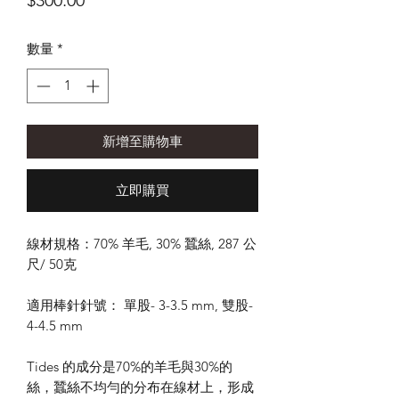
$300.00
格
數量
*
新增至購物車
立即購買
線材規格：70% 羊毛, 30% 蠶絲, 287 公
尺/ 50克
適用棒針針號： 單股- 3-3.5 mm, 雙股-
4-4.5 mm
Tides 的成分是70%的羊毛與30%的
絲，蠶絲不均勻的分布在線材上，形成