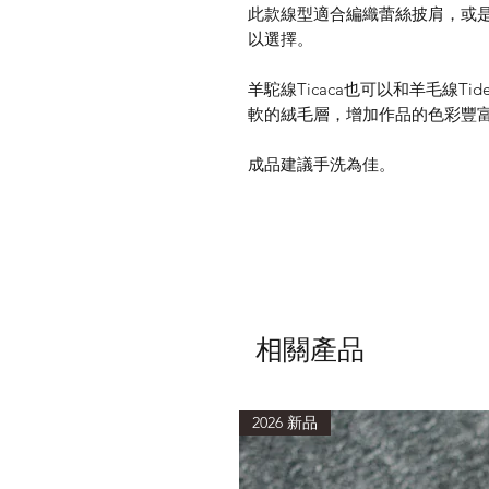
此款線型適合編織蕾絲披肩，或是
以選擇。
羊駝線Ticaca也可以和羊毛線T
軟的絨毛層，增加作品的色彩豐
成品建議手洗為佳。
相關產品
2026 新品