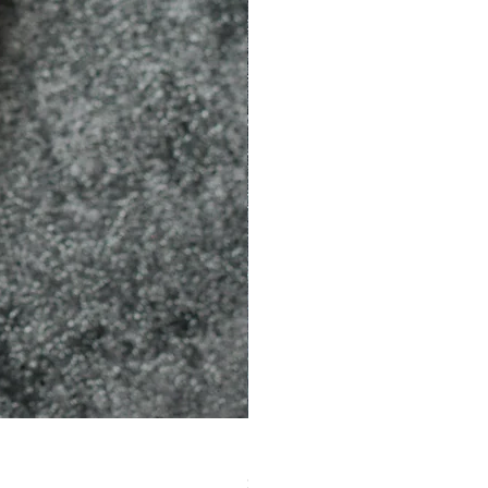
［材料包］草莓
價格
$1,050.00