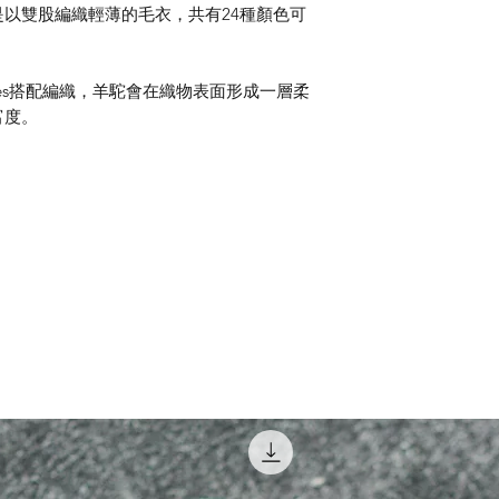
以雙股編織輕薄的毛衣，共有24種顏色可
ides搭配編織，羊駝會在織物表面形成一層柔
富度。