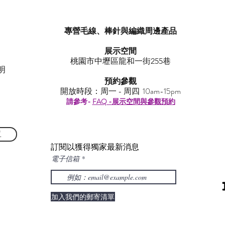
專營毛線、棒針與編織周邊產品
展示空間
​桃園市中壢區龍和一街255巷
明
預約參觀
開放時段：周一 - 周四 10am-15pm
請參考-
FAQ -展示空間與參觀預約
單
訂閱以獲得獨家最新消息
電子信箱
加入我們的郵寄清單