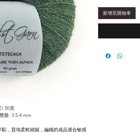
新增至購物車
/ 50克
股- 3.5-4 mm
的祕魯幼羊駝，質地柔軟細膩，編織的成品適合敏感