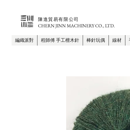
​陳進貿易有限公司
CHERN JINN MACHINERY CO., LTD.
編織派對
程師傅 手工檀木針
棒針玩偶
線材