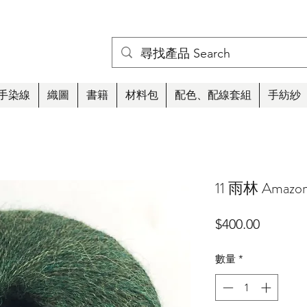
手染線
織圖
書籍
材料包
配色、配線套組
手紡紗
11 雨林 Amazo
價
$400.00
格
數量
*