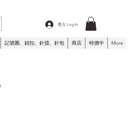
登入 Log In
記號圈、鈕扣、針擋、針包
商店
特價中
More
n