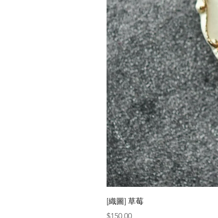
[織圖] 草莓
價格
$150.00