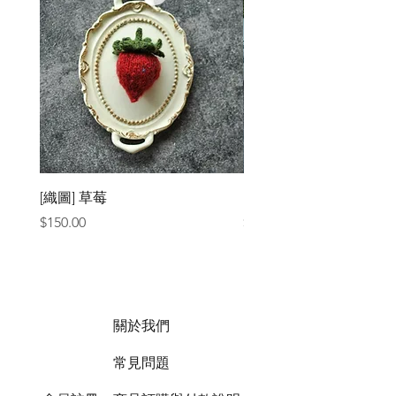
[織圖] 草莓
［材料包］草莓
價格
價格
$150.00
$1,050.00
關於我們
常見問題