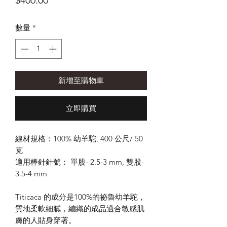
$400.00
格
數量
*
新增至購物車
立即購買
線材規格：100% 幼羊駝, 400 公尺/ 50
克
適用棒針針號： 單股- 2.5-3 mm, 雙股-
3.5-4 mm
Titicaca 的成分是100%的祕魯幼羊駝，
質地柔軟細膩，編織的成品適合敏感肌
膚的人貼身穿著。