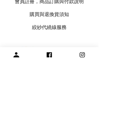
會員註冊，商品訂購與付款說明
購買與退換貨須知
絞紗代繞線服務
專營毛線、棒針與編織周邊產品
展示空間
​桃園市中壢區龍和一街255巷