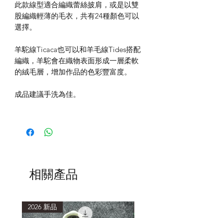
此款線型適合編織蕾絲披肩，或是以雙
股編織輕薄的毛衣，共有24種顏色可以
選擇。
羊駝線Ticaca也可以和羊毛線Tides搭配
編織，羊駝會在織物表面形成一層柔軟
的絨毛層，增加作品的色彩豐富度。
成品建議手洗為佳。
相關產品
2026 新品
2026 新品