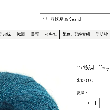
手染線
織圖
書籍
材料包
配色、配線套組
手紡紗
15 絲綢 Tiffany
價
$400.00
格
數量
*