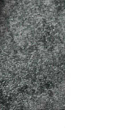
［材料包］草莓
價格
$1,050.00