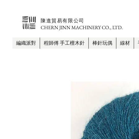
​陳進貿易有限公司
CHERN JINN MACHINERY CO., LTD.
編織派對
程師傅 手工檀木針
棒針玩偶
線材