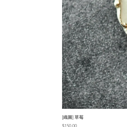
[織圖] 草莓
價格
$150.00