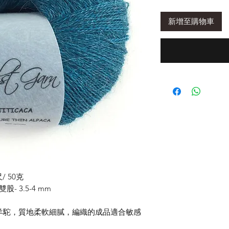
新增至購物車
/ 50克
股- 3.5-4 mm
的祕魯幼羊駝，質地柔軟細膩，編織的成品適合敏感