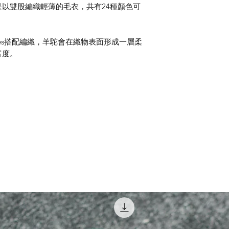
以雙股編織輕薄的毛衣，共有24種顏色可
ides搭配編織，羊駝會在織物表面形成一層柔
富度。