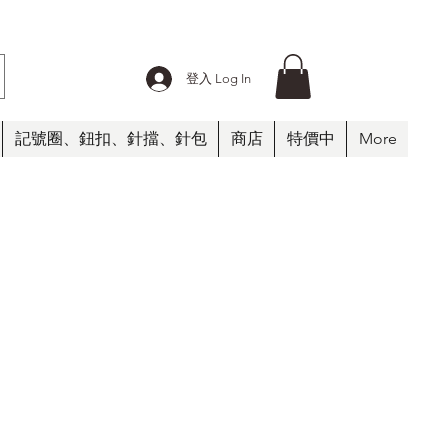
登入 Log In
記號圈、鈕扣、針擋、針包
商店
特價中
More