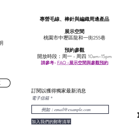
專營毛線、棒針與編織周邊產品
展示空間
​桃園市中壢區龍和一街255巷
明
預約參觀
開放時段：周一 - 周四 10am-15pm
請參考-
FAQ -展示空間與參觀預約
單
訂閱以獲得獨家最新消息
電子信箱
加入我們的郵寄清單