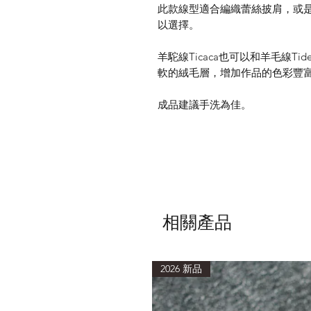
此款線型適合編織蕾絲披肩，或是
以選擇。
羊駝線Ticaca也可以和羊毛線T
軟的絨毛層，增加作品的色彩豐
成品建議手洗為佳。
相關產品
2026 新品