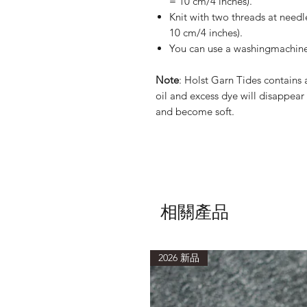
= 10 cm/4 inches).
Knit with two threads at need
10 cm/4 inches).
You can use a washingmachine
Note
: Holst Garn Tides contains 
oil and excess dye will disappear 
and become soft.
相關產品
2026 新品