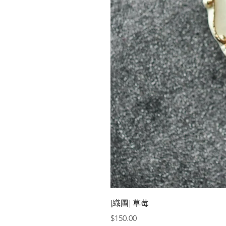
[織圖] 草莓
價格
$150.00