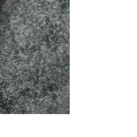
［材料包］草莓
價格
$1,050.00