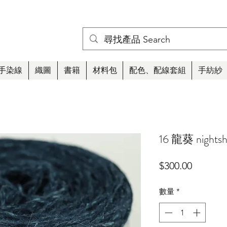
手染線
織圖
書籍
材料包
配色、配線套組
手紡紗
16 龍葵 nights
價
$300.00
格
數量
*