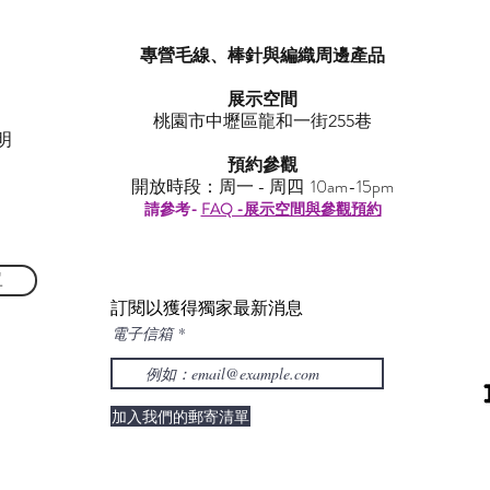
專營毛線、棒針與編織周邊產品
展示空間
​桃園市中壢區龍和一街255巷
明
預約參觀
開放時段：周一 - 周四 10am-15pm
請參考-
FAQ -展示空間與參觀預約
單
訂閱以獲得獨家最新消息
電子信箱
加入我們的郵寄清單