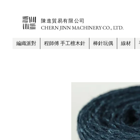
​陳進貿易有限公司
CHERN JINN MACHINERY CO., LTD.
編織派對
程師傅 手工檀木針
棒針玩偶
線材