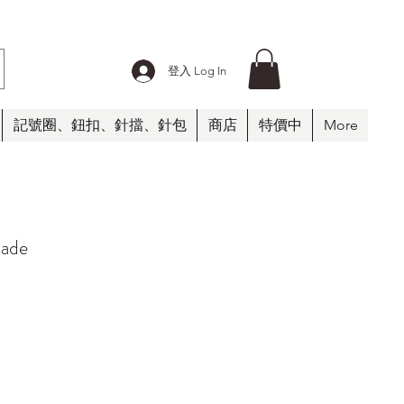
登入 Log In
記號圈、鈕扣、針擋、針包
商店
特價中
More
hade