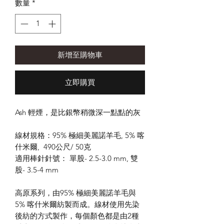
數量
*
新增至購物車
立即購買
Ash 輕煙，是比銀幣稍微深一點點的灰
線材規格：95% 極細美麗諾羊毛, 5% 喀
什米爾, 490公尺/ 50克
適用棒針針號： 單股- 2.5-3.0 mm, 雙
股- 3.5-4 mm
高原系列，由95% 極細美麗諾羊毛與
5% 喀什米爾紡製而成。線材使用先染
後紡的方式製作，每個顏色都是由2種