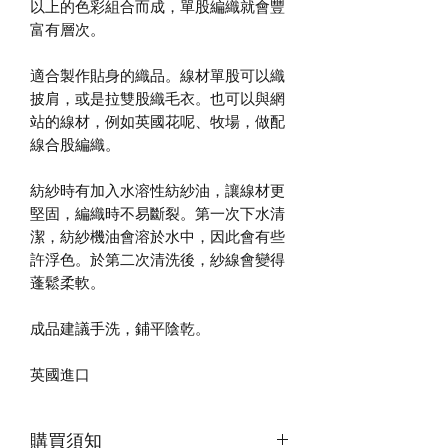
以上的色彩組合而成，單股編織就會豐
富有層次。
適合製作貼身的織品。線材單股可以織
披肩，或是拉雙股織毛衣。也可以與網
站的線材，例如英國花呢、牧場，做配
線合股編織。
紡紗時有加入水溶性紡紗油，讓線材更
堅固，編織時不易斷裂。第一次下水清
潔，紡紗機油會溶於水中，因此會有些
許浮色。於第二次清洗後，紗線會變得
蓬鬆柔軟。
成品建議手洗，鋪平陰乾。
英國進口
購買須知