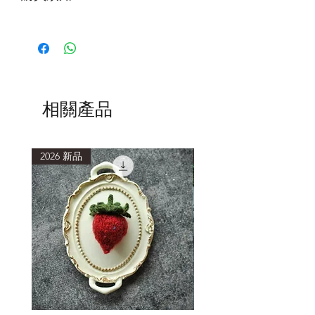
第一次下水，建議加入少量洗滌劑，水
中會有浮色，為正常現象。清洗時使用
低於40度的水溫，浸泡15分鐘或以上再
輕柔擠壓洗滌。
清洗後，以毛巾包覆，吸乾多餘水分，
避免重複搓揉擠壓，造成織品氈化縮
相關產品
小。
2026 新品
2026 新品