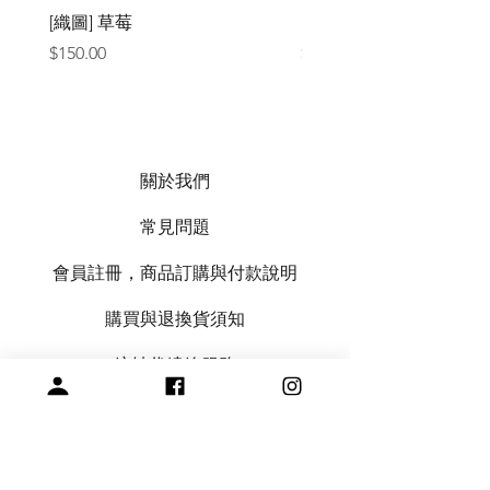
[織圖] 草莓
［材料包］草莓
價格
價格
$150.00
$1,050.00
關於我們
常見問題
會員註冊，商品訂購與付款說明
購買與退換貨須知
絞紗代繞線服務