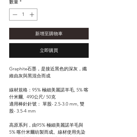
數量
*
新增至購物車
立即購買
Graphite石墨，是接近黑色的深灰，纖
維由灰與黑混合而成
線材規格：95% 極細美麗諾羊毛, 5% 喀
什米爾, 490公尺/ 50克
適用棒針針號： 單股- 2.5-3.0 mm, 雙
股- 3.5-4 mm
高原系列，由95% 極細美麗諾羊毛與
5% 喀什米爾紡製而成。線材使用先染