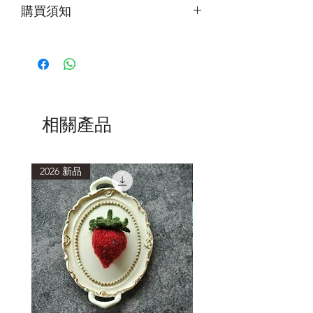
購買須知
第一次下水，建議加入少量洗滌劑，水
中會有浮色，為正常現象。清洗時使用
低於40度的水溫，浸泡15分鐘或以上再
輕柔擠壓洗滌。
清洗後，以毛巾包覆，吸乾多餘水分，
避免重複搓揉擠壓，造成織品氈化縮
相關產品
小。
2026 新品
2026 新品