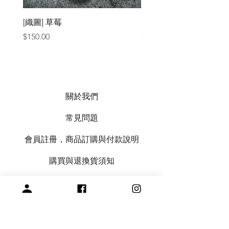
[織圖] 草莓
［材料包］草莓
價格
價格
$150.00
$1,050.00
關於我們
常見問題
會員註冊，商品訂購與付款說明
購買與退換貨須知
絞紗代繞線服務