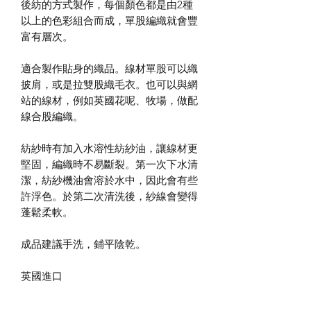
後紡的方式製作，每個顏色都是由2種
以上的色彩組合而成，單股編織就會豐
富有層次。
適合製作貼身的織品。線材單股可以織
披肩，或是拉雙股織毛衣。也可以與網
站的線材，例如英國花呢、牧場，做配
線合股編織。
紡紗時有加入水溶性紡紗油，讓線材更
堅固，編織時不易斷裂。第一次下水清
潔，紡紗機油會溶於水中，因此會有些
許浮色。於第二次清洗後，紗線會變得
蓬鬆柔軟。
成品建議手洗，鋪平陰乾。
英國進口