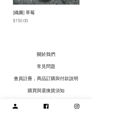
[織圖] 草莓
［材料包］草莓
價格
價格
$150.00
$1,050.00
關於我們
常見問題
會員註冊，商品訂購與付款說明
購買與退換貨須知
絞紗代繞線服務