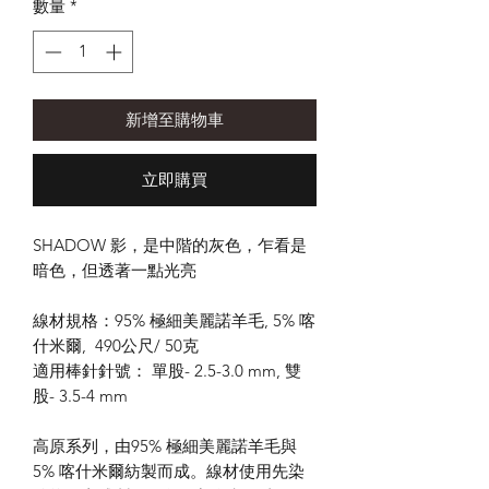
數量
*
新增至購物車
立即購買
SHADOW 影，是中階的灰色，乍看是
暗色，但透著一點光亮
線材規格：95% 極細美麗諾羊毛, 5% 喀
什米爾, 490公尺/ 50克
適用棒針針號： 單股- 2.5-3.0 mm, 雙
股- 3.5-4 mm
高原系列，由95% 極細美麗諾羊毛與
5% 喀什米爾紡製而成。線材使用先染