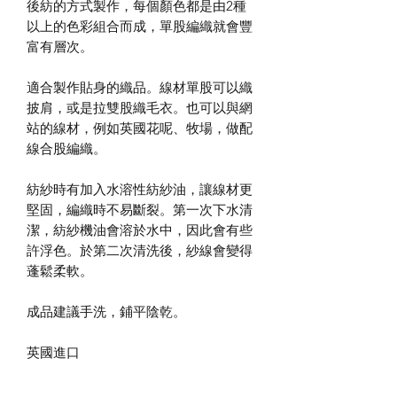
後紡的方式製作，每個顏色都是由2種
以上的色彩組合而成，單股編織就會豐
富有層次。
適合製作貼身的織品。線材單股可以織
披肩，或是拉雙股織毛衣。也可以與網
站的線材，例如英國花呢、牧場，做配
線合股編織。
紡紗時有加入水溶性紡紗油，讓線材更
堅固，編織時不易斷裂。第一次下水清
潔，紡紗機油會溶於水中，因此會有些
許浮色。於第二次清洗後，紗線會變得
蓬鬆柔軟。
成品建議手洗，鋪平陰乾。
英國進口