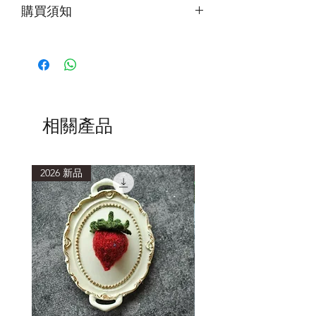
購買須知
第一次下水，建議加入少量洗滌劑，水
中會有浮色，為正常現象。清洗時使用
低於40度的水溫，浸泡15分鐘或以上再
輕柔擠壓洗滌。
清洗後，以毛巾包覆，吸乾多餘水分，
避免重複搓揉擠壓，造成織品氈化縮
相關產品
小。
2026 新品
2026 新品