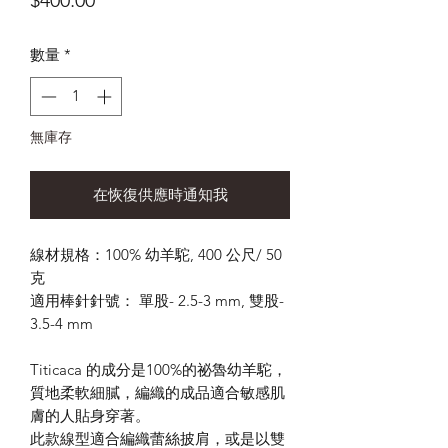
$400.00
格
數量
*
無庫存
在恢復供應時通知我
線材規格：100% 幼羊駝, 400 公尺/ 50
克
適用棒針針號： 單股- 2.5-3 mm, 雙股-
3.5-4 mm
Titicaca 的成分是100%的祕魯幼羊駝，
質地柔軟細膩，編織的成品適合敏感肌
膚的人貼身穿著。
此款線型適合編織蕾絲披肩，或是以雙