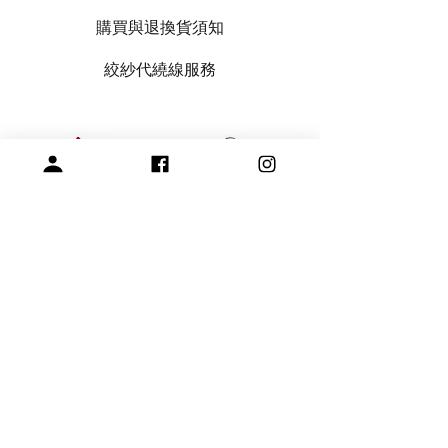
購買與退換貨須知
絞紗代繞線服務
專營毛線、棒針與編織周邊產品
展示空間
​桃園市中壢區龍和一街255巷
預約參觀