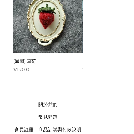
[織圖] 草莓
［材料包］草莓
價格
價格
$150.00
$1,050.00
關於我們
常見問題
會員註冊，商品訂購與付款說明