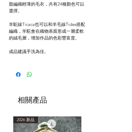
股編織輕薄的毛衣，共有24種顏色可以
選擇。
羊駝線Ticaca也可以和羊毛線Tides搭配
編織，羊駝會在織物表面形成一層柔軟
的絨毛層，增加作品的色彩豐富度。
成品建議手洗為佳。
相關產品
2026 新品
2026 新品