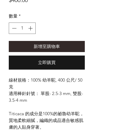
$400.00
格
數量
*
新增至購物車
立即購買
線材規格：100% 幼羊駝, 400 公尺/ 50
克
適用棒針針號： 單股- 2.5-3 mm, 雙股-
3.5-4 mm
Titicaca 的成分是100%的祕魯幼羊駝，
質地柔軟細膩，編織的成品適合敏感肌
膚的人貼身穿著。