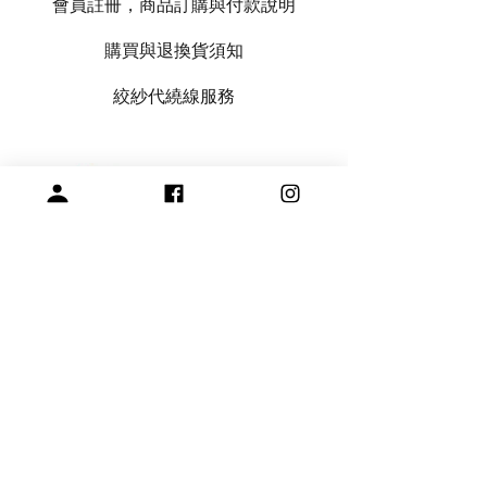
會員註冊，商品訂購與付款說明
購買與退換貨須知
絞紗代繞線服務
專營毛線、棒針與編織周邊產品
展示空間
​桃園市中壢區龍和一街255巷