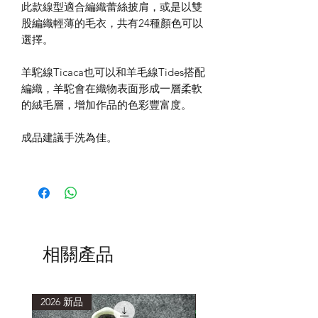
此款線型適合編織蕾絲披肩，或是以雙
股編織輕薄的毛衣，共有24種顏色可以
選擇。
羊駝線Ticaca也可以和羊毛線Tides搭配
編織，羊駝會在織物表面形成一層柔軟
的絨毛層，增加作品的色彩豐富度。
成品建議手洗為佳。
相關產品
2026 新品
2026 新品