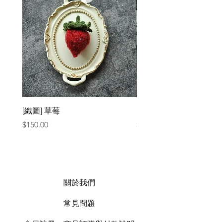
[織圖] 草莓
［材料包］草莓
價格
價格
$150.00
$1,050.00
關於我們
常見問題