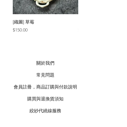
[織圖] 草莓
［材料包］草莓
價格
價格
$150.00
$1,050.00
關於我們
常見問題
會員註冊，商品訂購與付款說明
購買與退換貨須知
絞紗代繞線服務