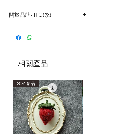
關於品牌- ITO(糸)
ITO
的線材以細線為主，以
”
讓織者可以
透過合股，打造屬於自己風格的紗線
”
為出發點，這點與我們成立編織工作室
的出發點非常相近，也是本公司決定合
作的主要原因。
ITO
非常重視旗下紗線本身的風格、手
相關產品
感與品質。他們的用料講究，販售的線
材以天然纖維為主，且只找最好的原
料，在日本製作。
2026 新品
2026 新品