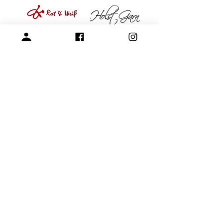
專營毛線、棒針與編織周邊產品
展示空間
​桃園市中壢區龍和一街255巷
預約參觀
開放時段：周一 - 周四 10am-15pm
請參考-
FAQ -展示空間與參觀預約
+886-3-4573992
chernjinn@yahoo.com.tw