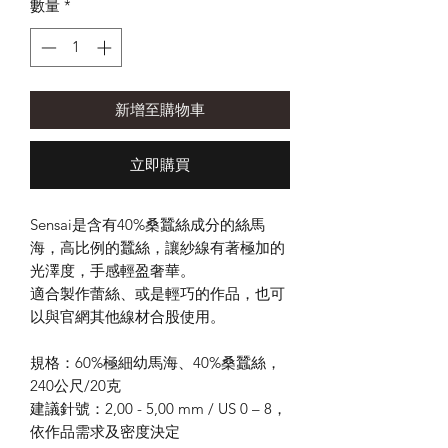
數量
*
新增至購物車
立即購買
Sensai
是含有
40%
桑蠶絲成分的絲馬
海，高比例的蠶絲，讓紗線有著極加的
光澤度，手感輕盈奢華。
適合製作蕾絲、或是輕巧的作品，也可
以與官網
其他線材
合股使用。
規格：
60%
極細幼馬海、
40%
桑蠶絲，
240
公尺
/20
克
建議針號：
2,00 - 5,00 mm / US 0 – 8
，
依作品需求及密度決定