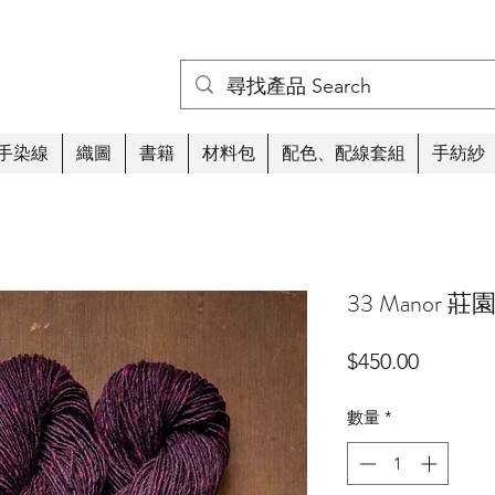
手染線
織圖
書籍
材料包
配色、配線套組
手紡紗
33 Manor 莊
價
$450.00
格
數量
*