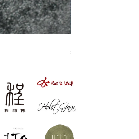
［材料包］草莓
價格
$1,050.00