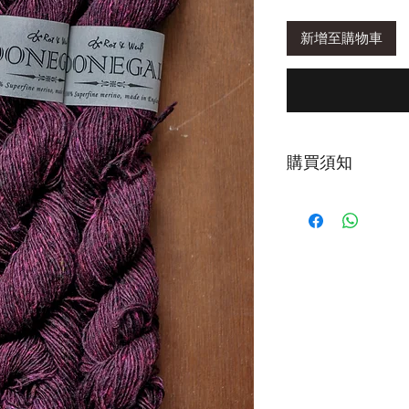
新增至購物車
購買須知
花呢線因紗線較為
紗機油，增加紗線
第一次下水，建議
為正常現象。清洗時
鐘或以上再輕柔擠
清洗後，以毛巾包
擠壓，造成織品氈