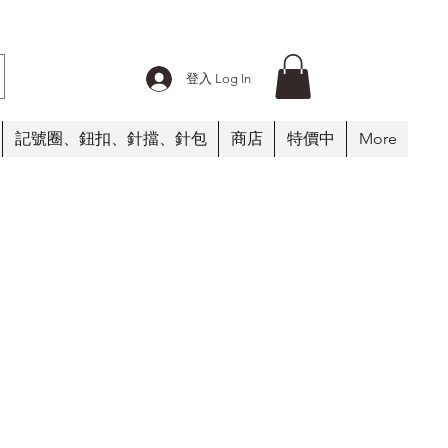
登入 Log In
記號圈、鈕扣、針擋、針包
商店
特價中
More
園