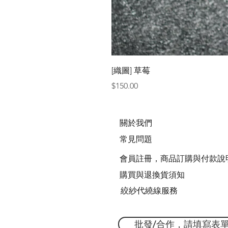
[織圖] 草莓
價格
$150.00
關於我們
常見問題
會員註冊，商品訂購與付款說
購買與退換貨須知
絞紗代繞線服務
批發/合作，請填寫表