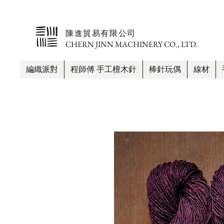
​陳進貿易有限公司
CHERN JINN MACHINERY CO., LTD.
編織派對
程師傅 手工檀木針
棒針玩偶
線材