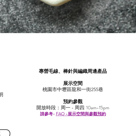
快速瀏覽
專營毛線、棒針與編織周邊產品
展示空間
​桃園市中壢區龍和一街255巷
明
預約參觀
開放時段：周一 - 周四 10am-15pm
請參考-
FAQ -展示空間與參觀預約
單