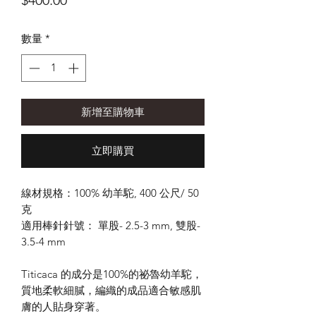
$400.00
格
數量
*
新增至購物車
立即購買
線材規格：100% 幼羊駝, 400 公尺/ 50
克
適用棒針針號： 單股- 2.5-3 mm, 雙股-
3.5-4 mm
Titicaca 的成分是100%的祕魯幼羊駝，
質地柔軟細膩，編織的成品適合敏感肌
膚的人貼身穿著。