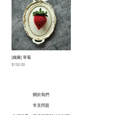
[織圖] 草莓
［材料包］草莓
價格
價格
$150.00
$1,050.00
關於我們
常見問題