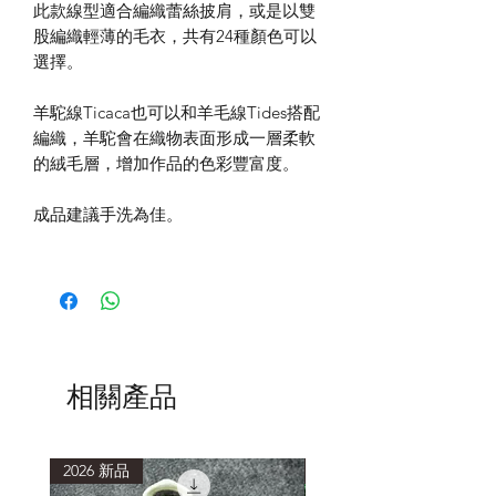
此款線型適合編織蕾絲披肩，或是以雙
股編織輕薄的毛衣，共有24種顏色可以
選擇。
羊駝線Ticaca也可以和羊毛線Tides搭配
編織，羊駝會在織物表面形成一層柔軟
的絨毛層，增加作品的色彩豐富度。
成品建議手洗為佳。
相關產品
2026 新品
2026 新品