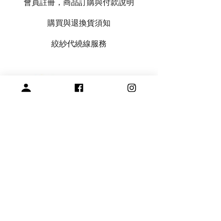
會員註冊，商品訂購與付款說明
購買與退換貨須知
絞紗代繞線服務
專營毛線、棒針與編織周邊產品
展示空間
​桃園市中壢區龍和一街255巷