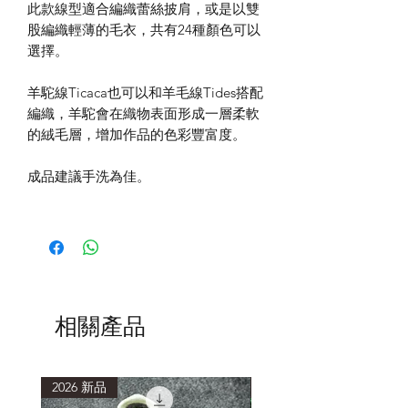
此款線型適合編織蕾絲披肩，或是以雙
股編織輕薄的毛衣，共有24種顏色可以
選擇。
羊駝線Ticaca也可以和羊毛線Tides搭配
編織，羊駝會在織物表面形成一層柔軟
的絨毛層，增加作品的色彩豐富度。
成品建議手洗為佳。
相關產品
2026 新品
2026 新品