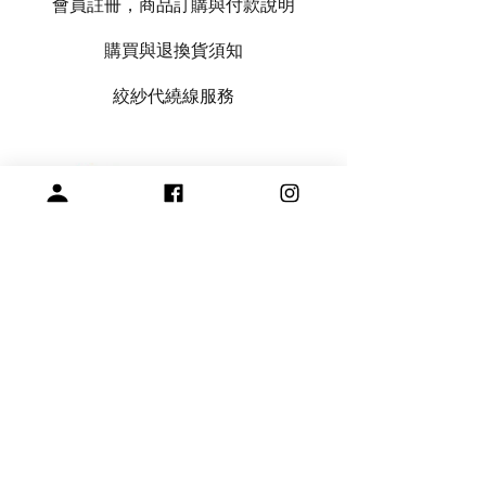
會員註冊，商品訂購與付款說明
購買與退換貨須知
絞紗代繞線服務
專營毛線、棒針與編織周邊產品
展示空間
​桃園市中壢區龍和一街255巷