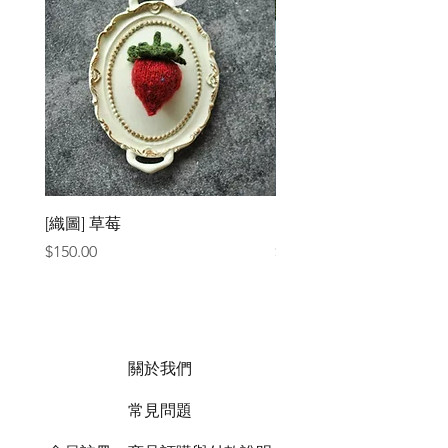
[織圖] 草莓
［材料包］草莓
價格
價格
$150.00
$1,050.00
關於我們
常見問題