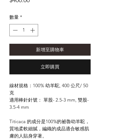
$400.00
格
數量
*
新增至購物車
立即購買
線材規格：100% 幼羊駝, 400 公尺/ 50
克
適用棒針針號： 單股- 2.5-3 mm, 雙股-
3.5-4 mm
Titicaca 的成分是100%的祕魯幼羊駝，
質地柔軟細膩，編織的成品適合敏感肌
膚的人貼身穿著。