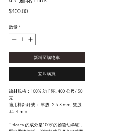
43. 蓮花 Lotus
價
$400.00
格
數量
*
新增至購物車
立即購買
線材規格：100% 幼羊駝, 400 公尺/ 50
克
適用棒針針號： 單股- 2.5-3 mm, 雙股-
3.5-4 mm
Titicaca 的成分是100%的祕魯幼羊駝，