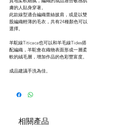
質地柔軟細膩，編織的成品適合敏感肌
膚的人貼身穿著。
此款線型適合編織蕾絲披肩，或是以雙
股編織輕薄的毛衣，共有24種顏色可以
選擇。
羊駝線Titicaca也可以和羊毛線Tides搭
配編織，羊駝會在織物表面形成一層柔
軟的絨毛層，增加作品的色彩豐富度。
成品建議手洗為佳。
相關產品