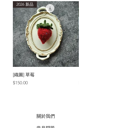
2026 新品
2026 新品
[織圖] 草莓
［材料包］草莓
價格
價格
$150.00
$1,050.00
關於我們