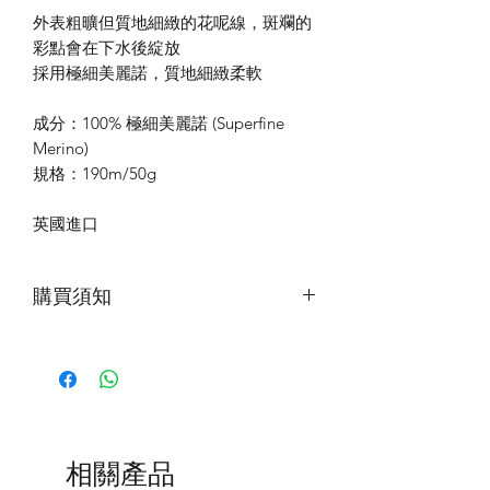
外表粗曠但質地細緻的花呢線，斑斕的
彩點會在下水後綻放
採用極細美麗諾，質地細緻柔軟
成分：100% 極細美麗諾 (Superfine
Merino)
規格：190m/50g
英國進口
購買須知
花呢線因紗線較為脆弱，因此紡紗時會
加入水溶性紡紗機油，增加紗線的韌
性。
第一次下水，建議加入少量洗滌劑，水
中會有浮色，為正常現象。清洗時使用
低於40度的水溫，浸泡15分鐘或以上再
相關產品
輕柔擠壓洗滌。