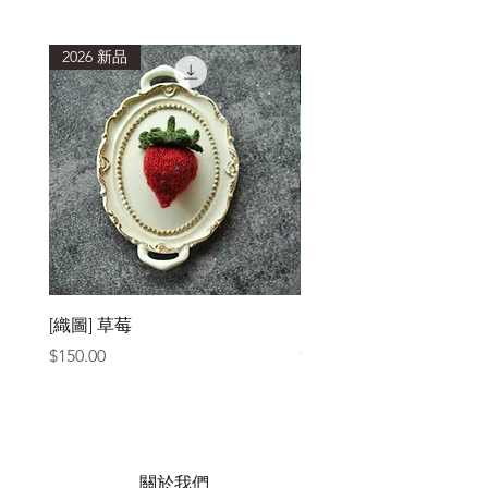
清洗後，以毛巾包覆，吸乾多餘水分，
避免重複搓揉擠壓，造成織品氈化縮
2026 新品
2026 新品
小。
[織圖] 草莓
［材料包］草莓
價格
價格
$150.00
$1,050.00
關於我們