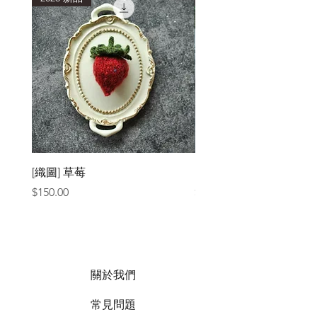
[織圖] 草莓
［材料包］草莓
價格
價格
$150.00
$1,050.00
關於我們
常見問題