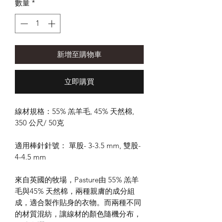
數量
*
新增至購物車
立即購買
線材規格：55% 羔羊毛, 45% 天然棉,
350 公尺/ 50克
適用棒針針號： 單股- 3-3.5 mm, 雙股-
4-4.5 mm
來自英國的牧場，Pasture由 55% 羔羊
毛與45% 天然棉，兩種親膚的成分組
成，適合製作貼身的衣物。而兩種不同
的材質混紡，讓線材的顏色隨機分布，