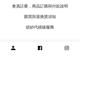
會員註冊，商品訂購與付款說明
購買與退換貨須知
絞紗代繞線服務
專營毛線、棒針與編織周邊產品
展示空間
​桃園市中壢區龍和一街255巷