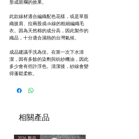
形成斑斕的效果。
此款線材適合編織配色花樣，或是單股
織披肩、拉兩股成dk線的粗細編織毛
衣。因為天然棉的成分高，因此製作的
織品，十分適合濕熱的台灣氣候。
成品建議手洗為佳。在第一次下水清
潔，因有多餘的染劑與紡紗機油，因此
多少會有些許浮色。清潔後，紗線會變
得蓬鬆柔軟。
相關產品
2026 新品
2026 新品