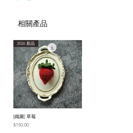
相關產品
2026 新品
2026 新品
[織圖] 草莓
［材料包］草莓
價格
價格
$150.00
$1,050.00