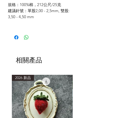
規格：
100%
棉，
212
公尺
/25
克
建議針號：單股
2,00 - 2,5mm,
雙股
:
3,50 - 4,50 mm
相關產品
2026 新品
2026 新品