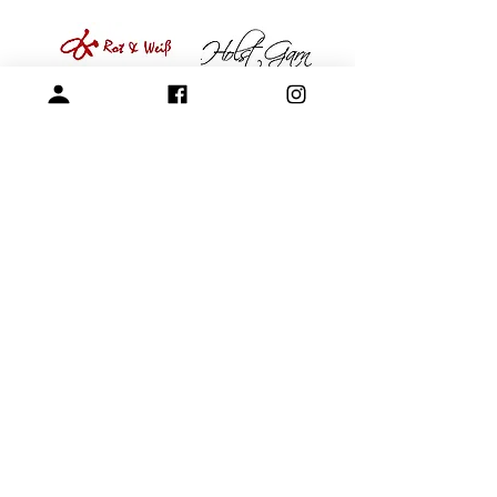
專營毛線、棒針與編織周邊產品
展示空間
​桃園市中壢區龍和一街255巷
預約參觀
開放時段：周一 - 周四 10am-15pm
請參考-
FAQ -展示空間與參觀預約
+886-3-4573992