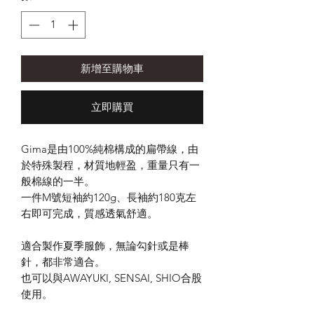
新增至購物車
立即購買
Gima
是由
100%
純棉構成的扁帶線，由
於特殊製程，材質地輕盈，重量只有一
般棉線的一半。
一件M號短袖約120g、長袖約180克左
右即可完成，質感透氣舒適。
適合製作夏季服飾，無論勾針或是棒
針，都非常適合。
也可以與
AWAYUKI, SENSAI, SHIO
合股
使用。