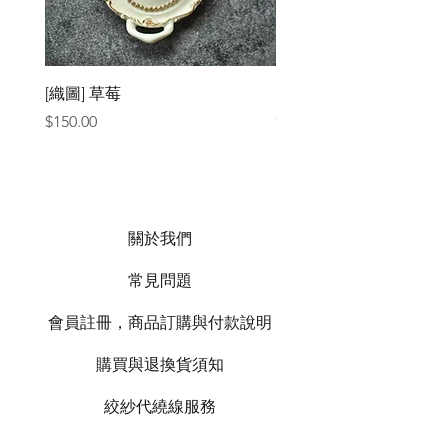
[織圖] 草莓
［材料包］草莓
價格
價格
$150.00
$1,050.00
關於我們
常見問題
會員註冊，商品訂購與付款說明
購買與退換貨須知
絞紗代繞線服務