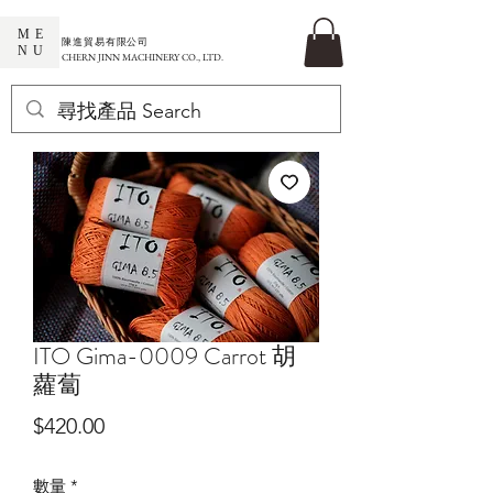
ME
​陳進貿易有限公司
NU
CHERN JINN MACHINERY CO., LTD.
ITO Gima-0009 Carrot 胡
蘿蔔
價
$420.00
格
數量
*