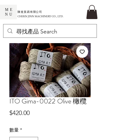
ME
​陳進貿易有限公司
NU
CHERN JINN MACHINERY CO., LTD.
ITO Gima-0022 Olive 橄欖
價
$420.00
格
數量
*