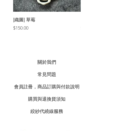
[織圖] 草莓
［材料包］草莓
價格
價格
$150.00
$1,050.00
關於我們
常見問題
會員註冊，商品訂購與付款說明
購買與退換貨須知
絞紗代繞線服務