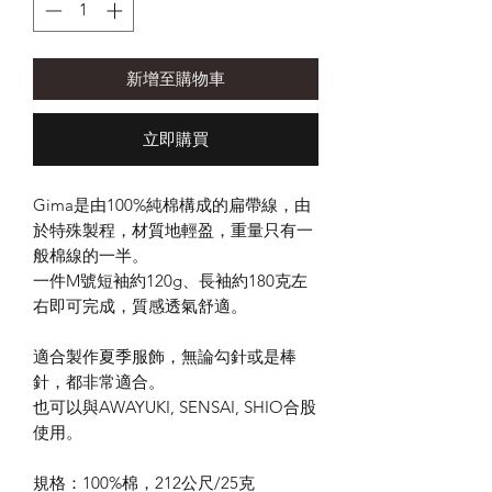
新增至購物車
立即購買
Gima
是由
100%
純棉構成的扁帶線，由
於特殊製程，材質地輕盈，重量只有一
般棉線的一半。
一件M號短袖約120g、長袖約180克左
右即可完成，質感透氣舒適。
適合製作夏季服飾，無論勾針或是棒
針，都非常適合。
也可以與
AWAYUKI, SENSAI, SHIO
合股
使用。
規格：
100%
棉，
212
公尺
/25
克