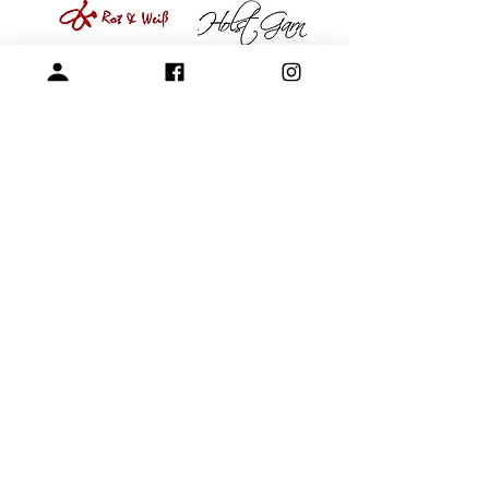
專營毛線、棒針與編織周邊產品
展示空間
​桃園市中壢區龍和一街255巷
預約參觀
開放時段：周一 - 周四 10am-15pm
請參考-
FAQ -展示空間與參觀預約
+886-3-4573992
chernjinn@yahoo.com.tw