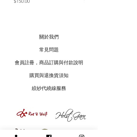
價格
價格
$150.00
$1,050.00
關於我們
常見問題
會員註冊，商品訂購與付款說明
購買與退換貨須知
絞紗代繞線服務