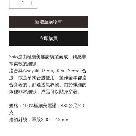
新增至購物車
立即購買
Shio是由極細美麗諾紡製而成，觸感非
常柔軟的細線。
適合與Awayuki, Gima, Kinu, Sensai,合
股，或是單獨合股使用，製作全年都適
合穿著的，舒適透氣衣物。由於纖維的
線徑非常細緻，成品可以貼身穿著。
規格：100%極細美麗諾，480公尺/40
克
建議針號：單股2.00 – 2.5mm