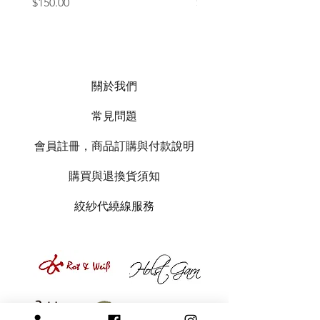
價格
價格
$150.00
$1,050.00
關於我們
常見問題
會員註冊，商品訂購與付款說明
購買與退換貨須知
絞紗代繞線服務