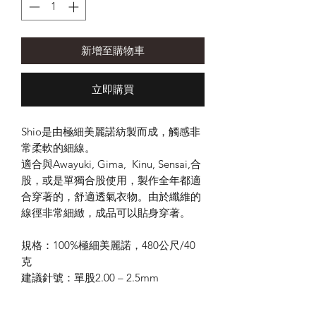
新增至購物車
立即購買
Shio是由極細美麗諾紡製而成，觸感非
常柔軟的細線。
適合與Awayuki, Gima, Kinu, Sensai,合
股，或是單獨合股使用，製作全年都適
合穿著的，舒適透氣衣物。由於纖維的
線徑非常細緻，成品可以貼身穿著。
規格：100%極細美麗諾，480公尺/40
克
建議針號：單股2.00 – 2.5mm