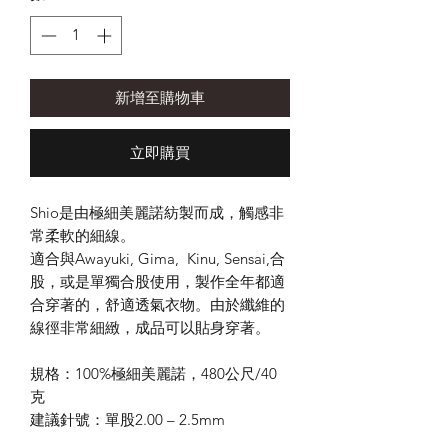
新增至購物車
立即購買
Shio是由極細美麗諾紡製而成，觸感非
常柔軟的細線。
適合與Awayuki, Gima, Kinu, Sensai,合
股，或是單獨合股使用，製作全年都適
合穿著的，舒適透氣衣物。由於纖維的
線徑非常細緻，成品可以貼身穿著。
規格：100%極細美麗諾，480公尺/40
克
建議針號：單股2.00 – 2.5mm