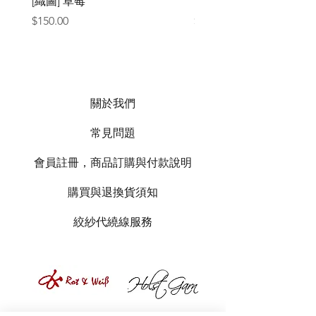
[織圖] 草莓
［材料包］草莓
價格
價格
$150.00
$1,050.00
關於我們
常見問題
會員註冊，商品訂購與付款說明
購買與退換貨須知
絞紗代繞線服務