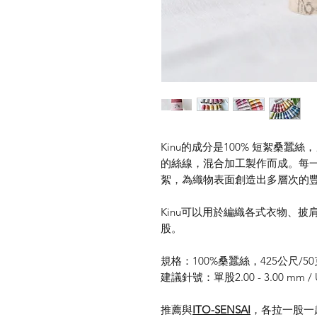
Kinu
的成分是
100%
短絮桑蠶絲，
的絲線，混合加工製作而成。每
絮，為織物表面創造出多層次的
Kinu
可以用於編織各式衣物、披
股。
規格：
100%
桑蠶絲，
425
公尺
/50
建議針號：單股
2.00 - 3.00 mm / 
推薦與
ITO-SENSAI
，各拉一股一