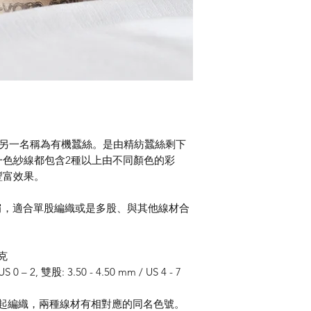
另一名稱為有機蠶絲。是由精紡蠶絲剩下
一色紗線都包含
2
種以上由不同顏色的彩
豐富效果。
肩，適合單股編織或是多股、與其他線材合
克
US 0 – 2,
雙股
: 3.50 - 4.50 mm / US 4 - 7
起編織，兩種線材有相對應的同名色號。