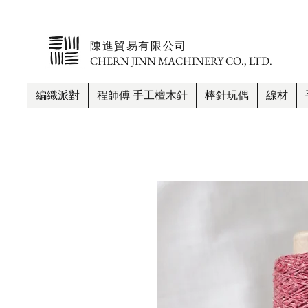
​陳進貿易有限公司
CHERN JINN MACHINERY CO., LTD.
編織派對
程師傅 手工檀木針
棒針玩偶
線材