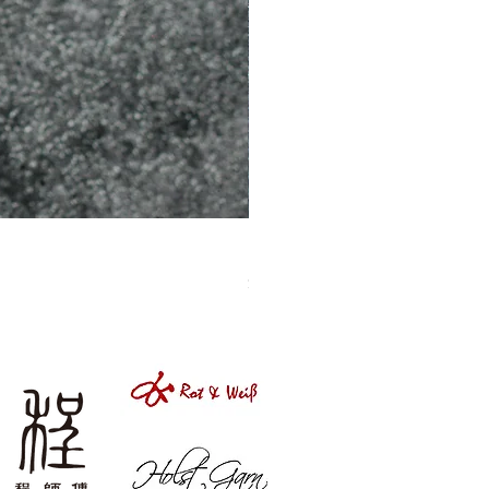
［材料包］草莓
價格
$1,050.00