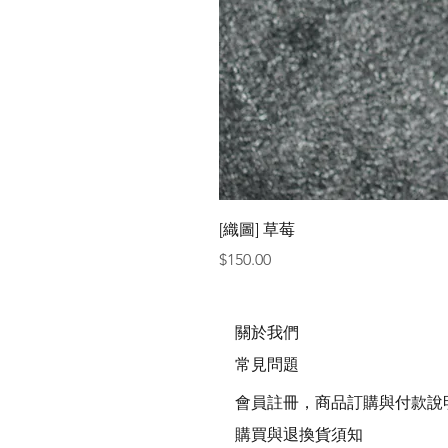
[織圖] 草莓
價格
$150.00
關於我們
常見問題
會員註冊，商品訂購與付款說
購買與退換貨須知