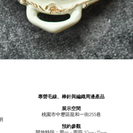
快速瀏覽
專營毛線、棒針與編織周邊產品
展示空間
​桃園市中壢區龍和一街255巷
明
預約參觀
開放時段：周一 - 周四 10am-15pm