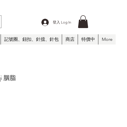
登入 Log In
記號圈、鈕扣、針擋、針包
商店
特價中
More
nji 胭脂