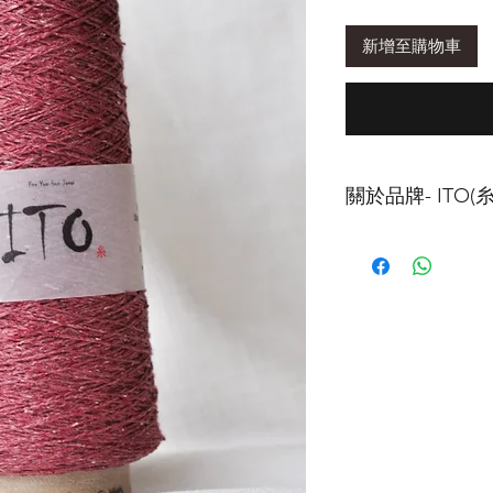
新增至購物車
關於品牌- ITO(糸
ITO
的線材以細線為
造屬於自己風格的
織工作室的出發點
主要原因。
ITO
非常重視旗下紗
們的用料講究，販
最好的原料，在日