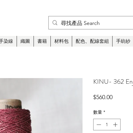
手染線
織圖
書籍
材料包
配色、配線套組
手紡紗
KINU- 362 E
價
$560.00
格
數量
*