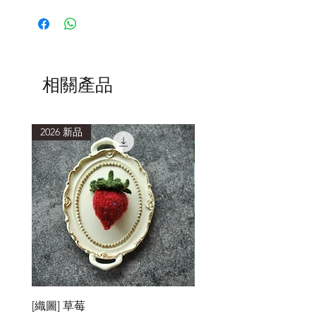
ITO
的線材以細線為主，以
”
讓織者可以
透過合股，打造屬於自己風格的紗線
”
為出發點，這點與我們成立編織工作室
的出發點非常相近，也是本公司決定合
作的主要原因。
ITO
非常重視旗下紗線本身的風格、手
相關產品
感與品質。他們的用料講究，販售的線
材以天然纖維為主，且只找最好的原
料，在日本製作。
2026 新品
2026 新品
[織圖] 草莓
［材料包］草莓