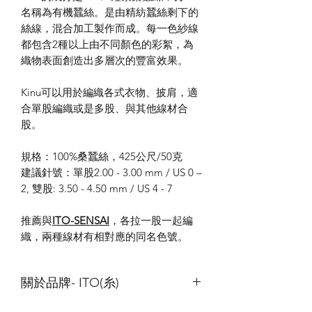
名稱為有機蠶絲。是由精紡蠶絲剩下的
絲線，混合加工製作而成。每一色紗線
都包含
2
種以上由不同顏色的彩絮，為
織物表面創造出多層次的豐富效果。
Kinu
可以用於編織各式衣物、披肩，適
合單股編織或是多股、與其他線材合
股。
規格：
100%
桑蠶絲，
425
公尺
/50
克
建議針號：單股
2.00 - 3.00 mm / US 0 –
2,
雙股
: 3.50 - 4.50 mm / US 4 - 7
推薦與
ITO-SENSAI
，各拉一股一起編
織，兩種線材有相對應的同名色號。
關於品牌- ITO(糸)