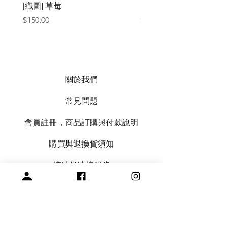
[織圖] 草莓
［材料包］草莓
價格
價格
$150.00
$1,050.00
關於我們
常見問題
會員註冊，商品訂購與付款說明
購買與退換貨須知
絞紗代繞線服務