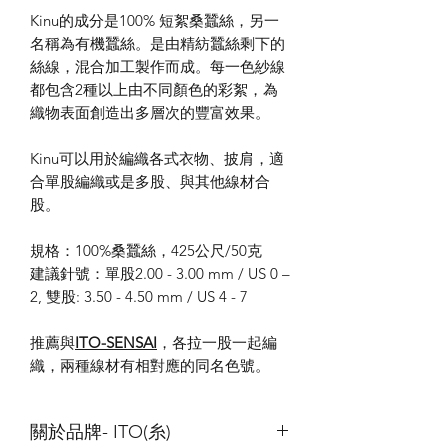
Kinu
的成分是
100%
短絮桑蠶絲，另一
名稱為有機蠶絲。是由精紡蠶絲剩下的
絲線，混合加工製作而成。每一色紗線
都包含
2
種以上由不同顏色的彩絮，為
織物表面創造出多層次的豐富效果。
Kinu
可以用於編織各式衣物、披肩，適
合單股編織或是多股、與其他線材合
股。
規格：
100%
桑蠶絲，
425
公尺
/50
克
建議針號：單股
2.00 - 3.00 mm / US 0 –
2,
雙股
: 3.50 - 4.50 mm / US 4 - 7
推薦與
ITO-SENSAI
，各拉一股一起編
織，兩種線材有相對應的同名色號。
關於品牌- ITO(糸)