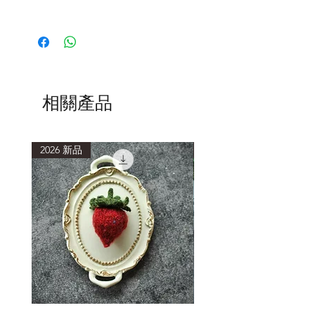
ITO
的線材以細線為主，以
”
讓織者可以
透過合股，打造屬於自己風格的紗線
”
為出發點，這點與我們成立編織工作室
的出發點非常相近，也是本公司決定合
作的主要原因。
ITO
非常重視旗下紗線本身的風格、手
相關產品
感與品質。他們的用料講究，販售的線
材以天然纖維為主，且只找最好的原
料，在日本製作。
2026 新品
2026 新品