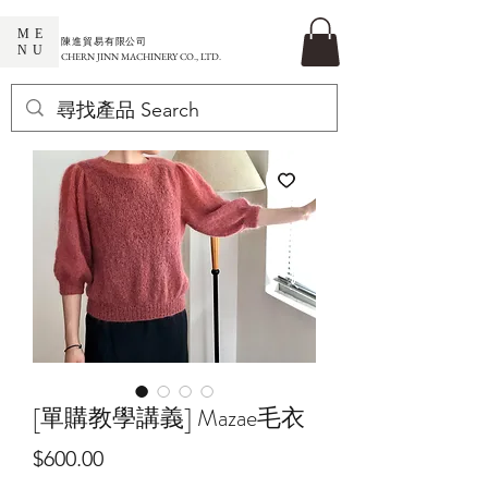
ME
​陳進貿易有限公司
NU
CHERN JINN MACHINERY CO., LTD.
[單購教學講義] Mazae毛衣
價
$600.00