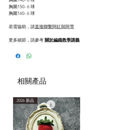
胸圍150- 6 球
胸圍160- 6 球
若需協助，請
直接聯繫阿紅與阿雪
更多細節，請參考
關於編織教學講義
相關產品
2026 新品
2026 新品