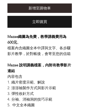
格
新增至購物車
立即購買
Mazae織圖為免費，教學講義費用為
600
元
。
檔案內含織圖全本中譯與文字、各步驟
影片教學，於對帳後，會寄至您的信箱
Mazae 說明講義檔案​，內附有教學影片
連結
內容包含
1. 織片密度示範、解說
2. 澎澎袖製作方式與影片示範
3. 彈性收針方式
4. 分袖、消袖洞的技巧示範
5. 中文全本織圖