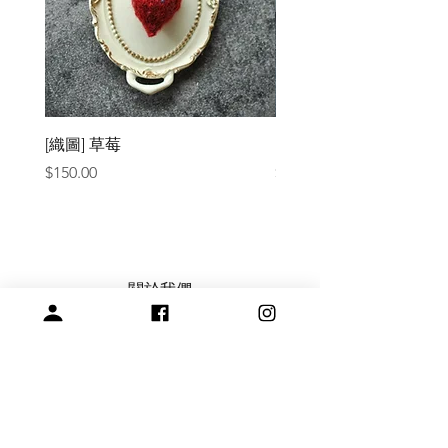
[織圖] 草莓
［材料包］草莓
價格
價格
$150.00
$1,050.00
關於我們
常見問題
會員註冊，商品訂購與付款說明
購買與退換貨須知