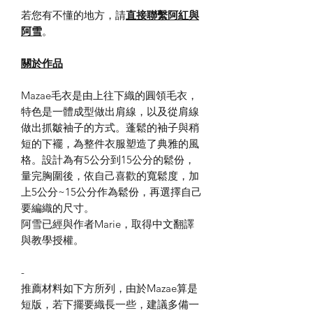
若您有不懂的地方，請
直接聯繫阿紅與
阿雪
。
​關於作品
Mazae毛衣是由上往下織的圓領毛衣，
特色是一體成型做出肩線，以及從肩線
做出抓皺袖子的方式。蓬鬆的袖子與稍
短的下襬，為整件衣服塑造了典雅的風
格。設計為有5公分到15公分的鬆份，
量完胸圍後，依自己喜歡的寬鬆度，加
上5公分~15公分作為鬆份，再選擇自己
要編織的尺寸。
阿雪已經與作者Marie，取得中文翻譯
與教學授權。
-
推薦材料如下方所列，由於Mazae算是
短版，若下擺要織長一些，建議多備一