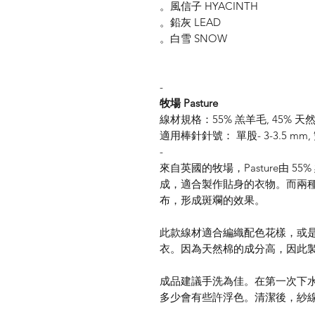
。風信子 HYACINTH
。鉛灰 LEAD
。白雪 SNOW
-
牧場 Pasture
線材規格：55% 羔羊毛, 45% 天然棉
適用棒針針號： 單股- 3-3.5 mm, 雙
-
來自英國的牧場，Pasture由 5
成，適合製作貼身的衣物。而兩
布，形成斑斕的效果。
此款線材適合編織配色花樣，或是
衣。因為天然棉的成分高，因此
成品建議手洗為佳。在第一次下
多少會有些許浮色。清潔後，紗