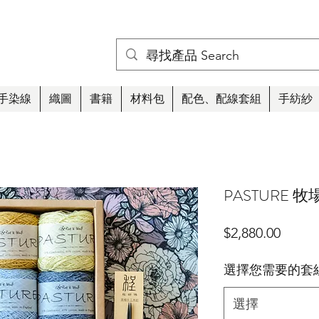
手染線
織圖
書籍
材料包
配色、配線套組
手紡紗
PASTURE 
價
$2,880.00
格
選擇您需要的套
選擇