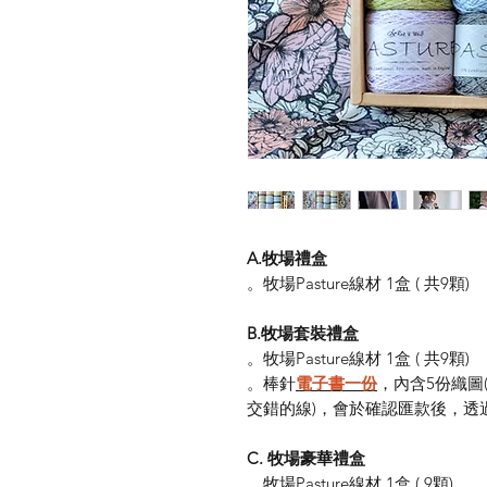
A.牧場禮盒
。牧場Pasture線材 1盒 ( 共9顆)
B.牧場套裝禮盒
。牧場Pasture線材 1盒 ( 共9顆)
。棒針
電子書一份
，內含5份織圖
交錯的線)，會於確認匯款後，透過R
C. 牧場豪華禮盒
。牧場Pasture線材 1盒 ( 9顆)