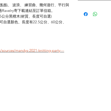
(點點、 波浪、 練習曲、幾何遊行、平行與
avelry寄下載連結至訂單信箱。
.5公分黑檀木(材質、長度可自選)
可自選顏色、長度有22.5公分、60公分、
/sources/mandys-2021-knitting-party---