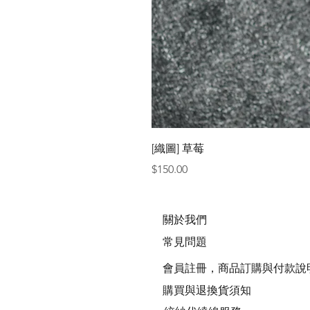
[織圖] 草莓
價格
$150.00
關於我們
常見問題
會員註冊，商品訂購與付款說
購買與退換貨須知