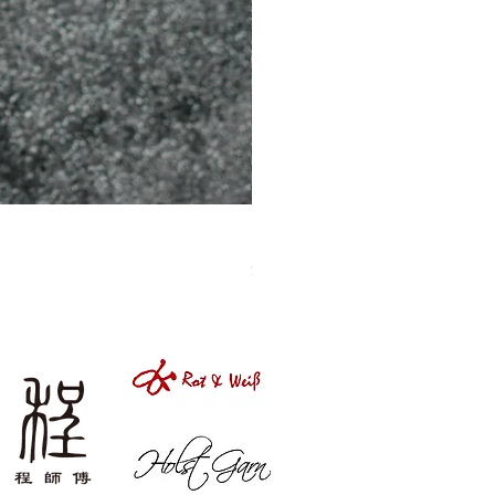
［材料包］草莓
價格
$1,050.00