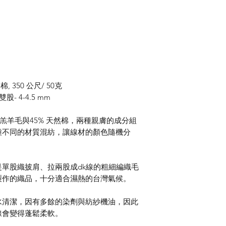
, 350 公尺/ 50克
股- 4-4.5 mm
5% 羔羊毛與45% 天然棉，兩種親膚的成分組
種不同的材質混紡，讓線材的顏色隨機分
單股織披肩、拉兩股成dk線的粗細編織毛
製作的織品，十分適合濕熱的台灣氣候。
水清潔，因有多餘的染劑與紡紗機油，因此
線會變得蓬鬆柔軟。