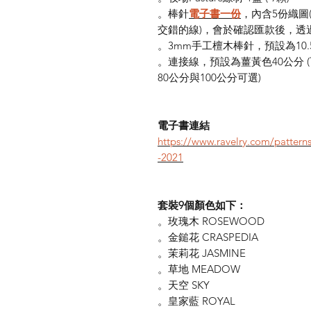
。棒針
電子書一份
，內含5份織圖
交錯的線)，會於確認匯款後，透過R
。3mm手工檀木棒針，預設為10
。連接線，預設為薑黃色40公分 (
80公分與100公分可選)
電子書連結
https://www.ravelry.com/patterns
-2021
套裝9個顏色如下：
。玫瑰木 ROSEWOOD
。金鎚花 CRASPEDIA
。茉莉花 JASMINE
。草地 MEADOW
。天空 SKY
。皇家藍 ROYAL