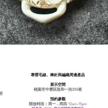
快速瀏覽
專營毛線、棒針與編織周邊產品
展示空間
​桃園市中壢區龍和一街255巷
明
預約參觀
開放時段：周一 - 周四 10am-15pm