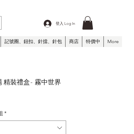
登入 Log In
記號圈、鈕扣、針擋、針包
商店
特價中
More
牧場 精裝禮盒- 霧中世界
組
*