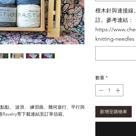
檀木針與連接線
註。參考連結：
https://www.ch
knitting-needle
數量
*
(點點、 波浪、 練習曲、幾何遊行、平行與
新增至購物車
avelry寄下載連結至訂單信箱。