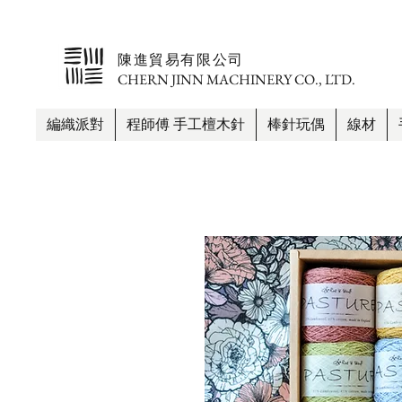
​陳進貿易有限公司
CHERN JINN MACHINERY CO., LTD.
編織派對
程師傅 手工檀木針
棒針玩偶
線材