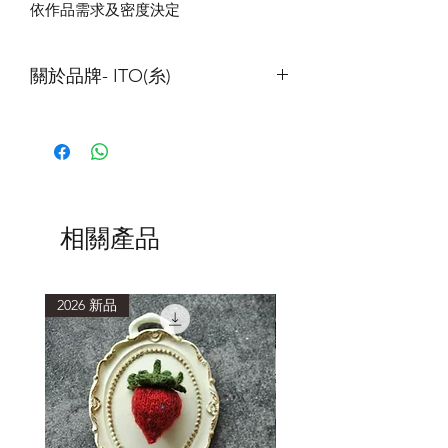
依作品需求及密度決定
關於品牌- ITO(糸)
ITO
的線材以細線為主，以
”
讓織者可以
透過合股，打造屬於自己風格的紗線
”
為出發點，這點與我們成立編織工作室
的出發點非常相近，也是本公司決定合
作的主要原因。
ITO
非常重視旗下紗線本身的風格、手
相關產品
感與品質。他們的用料講究，販售的線
材以天然纖維為主，且只找最好的原
料，在日本製作。
2026 新品
2026 新品