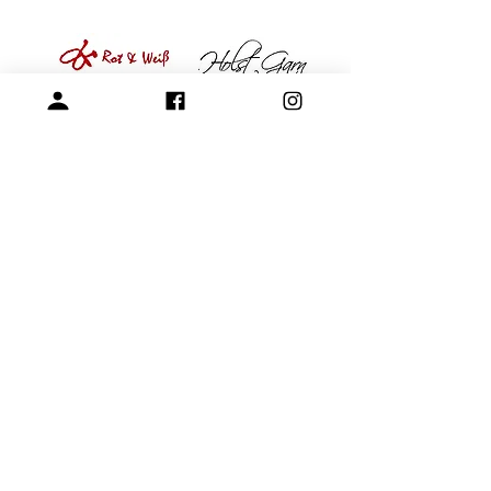
專營毛線、棒針與編織周邊產品
展示空間
​桃園市中壢區龍和一街255巷
預約參觀
開放時段：周一 - 周四 10am-15pm
請參考-
FAQ -展示空間與參觀預約
+886-3-4573992