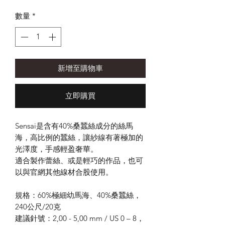
格
數量
*
新增至購物車
立即購買
Sensai
是含有
40%
桑蠶絲成分的絲馬
海，高比例的蠶絲，讓紗線有著極加的
光澤度，手感輕盈奢華。
適合製作蕾絲、或是輕巧的作品，也可
以與官網
其他線材
合股使用。
規格：
60%
極細幼馬海、
40%
桑蠶絲，
240
公尺
/20
克
建議針號：
2,00 - 5,00 mm / US 0 – 8
，