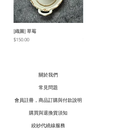
[織圖] 草莓
［材料包］草莓
價格
價格
$150.00
$1,050.00
關於我們
常見問題
會員註冊，商品訂購與付款說明
購買與退換貨須知
絞紗代繞線服務