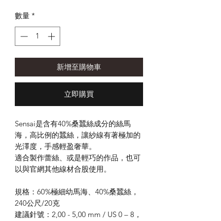
格
數量
*
新增至購物車
立即購買
Sensai
是含有
40%
桑蠶絲成分的絲馬
海，高比例的蠶絲，讓紗線有著極加的
光澤度，手感輕盈奢華。
適合製作蕾絲、或是輕巧的作品，也可
以與官網
其他線材
合股使用。
規格：
60%
極細幼馬海、
40%
桑蠶絲，
240
公尺
/20
克
建議針號：
2,00 - 5,00 mm / US 0 – 8
，