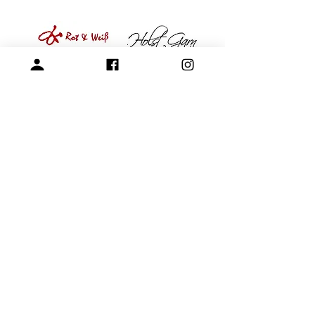
專營毛線、棒針與編織周邊產品
展示空間
​桃園市中壢區龍和一街255巷
預約參觀
開放時段：周一 - 周四 10am-15pm
請參考-
FAQ -展示空間與參觀預約
+886-3-4573992