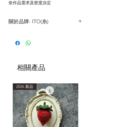
依作品需求及密度決定
關於品牌- ITO(糸)
ITO
的線材以細線為主，以
”
讓織者可以
透過合股，打造屬於自己風格的紗線
”
為出發點，這點與我們成立編織工作室
的出發點非常相近，也是本公司決定合
作的主要原因。
ITO
非常重視旗下紗線本身的風格、手
相關產品
感與品質。他們的用料講究，販售的線
材以天然纖維為主，且只找最好的原
料，在日本製作。
2026 新品
2026 新品