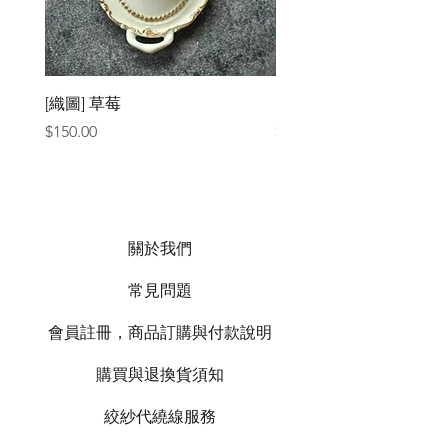
[織圖] 草莓
［材料包］草莓
價格
價格
$150.00
$1,050.00
關於我們
常見問題
會員註冊，商品訂購與付款說明
購買與退換貨須知
絞紗代繞線服務